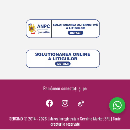
Rămânem conectați și pe
F
I
a
n
c
s
SERSIMO ® 2014 - 2026 | Marca inregistrata a Sersimo Market SRL | Toate
drepturile rezervate
e
t