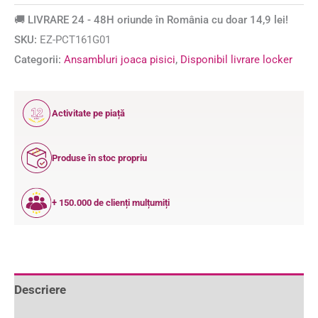
🚚 LIVRARE 24 - 48H oriunde în România cu doar 14,9 lei!
SKU:
EZ-PCT161G01
Categorii:
Ansambluri joaca pisici
,
Disponibil livrare locker
12
Activitate pe piață
ANI
Produse în stoc propriu
+ 150.000 de clienți mulțumiți
Descriere