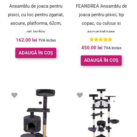
Ansamblu de joaca pentru
FEANDREA Ansamblu de
pisici, cu loc pentru zgariat,
joaca pentru pisici, tip
ascuns, platforma, 62cm,
copac, cu culcus si
gri inchis
ascunzatoare,
162.00
lei
55x40x164cm, gri deschis
TVA inclus
Evaluat la
450.00
lei
TVA inclus
5.00
ADAUGĂ ÎN COȘ
din 5
ADAUGĂ ÎN COȘ