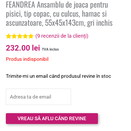
FEANDREA Ansamblu de joaca pentru
pisici, tip copac, cu culcus, hamac si
ascunzatoare, 55x45x143cm, gri inchis
(
9
recenzii de la clienți)
Evaluat la
9
232.00
lei
5.00
din 5 pe
TVA inclus
baza a
Produs indisponibil
evaluări de
la clienți
Trimite-mi un email când produsul revine în stoc