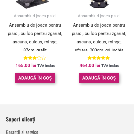
Ansambluri joaca pisici
Ansambluri joaca pisici
Ansamblu de joaca pentru
Ansamblu de joaca pentru
pisici, cu loc pentru zgariat,
pisici, cu loc pentru zgariat,
ascuns, culcus, minge,
ascuns, culcus, minge,
87cm, grafit
sfoara, 203cm, gri inchis
Evaluat
Evaluat la
165.00
lei
464.00
lei
TVA inclus
TVA inclus
la
5.00
3.00
din 5
din 5
ADAUGĂ ÎN COȘ
ADAUGĂ ÎN COȘ
Suport clienți
Garanții și service