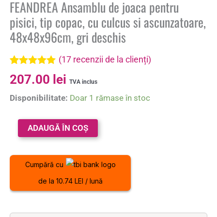
FEANDREA Ansamblu de joaca pentru
pisici, tip copac, cu culcus si ascunzatoare,
48x48x96cm, gri deschis
(
17
recenzii de la clienți)
Evaluat la
17
207.00
lei
5.00
din 5 pe
TVA inclus
baza a
Disponibilitate:
Doar 1 rămase în stoc
evaluări de
la clienți
ADAUGĂ ÎN COȘ
Cumpără cu
de la 10.74 LEI / lună