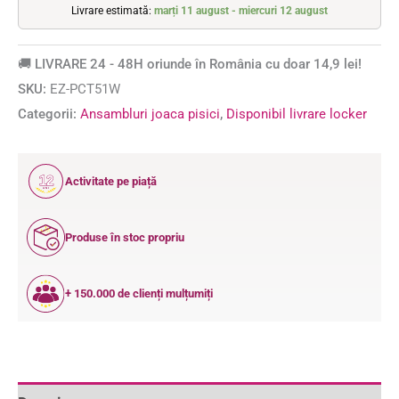
Livrare estimată:
marți 11 august - miercuri 12 august
🚚 LIVRARE 24 - 48H oriunde în România cu doar 14,9 lei!
SKU:
EZ-PCT51W
Categorii:
Ansambluri joaca pisici
,
Disponibil livrare locker
12
Activitate pe piață
ANI
Produse în stoc propriu
+ 150.000 de clienți mulțumiți