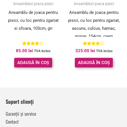
Ansambluri joaca pisici
Ansambluri joaca pisici
Ansamblu de joaca pentru
Ansamblu de joaca pentru
pisici, cu loc pentru zgariat
pisici, cu loc pentru zgariat,
si sfoara, 103cm, gri
ascuns, culcus, hamac,
minge, 154cm, crem
Evaluat
Evaluat la
85.00
lei
325.00
lei
TVA inclus
TVA inclus
la
4.00
3.67
din 5
din 5
ADAUGĂ ÎN COȘ
ADAUGĂ ÎN COȘ
Suport clienți
Garanții și service
Contact