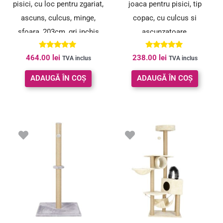
pisici, cu loc pentru zgariat,
joaca pentru pisici, tip
ascuns, culcus, minge,
copac, cu culcus si
sfoara, 203cm, gri inchis
ascunzatoare,
50x40x110cm, gri deschis
Evaluat la
Evaluat la
464.00
lei
238.00
lei
TVA inclus
TVA inclus
5.00
5.00
din 5
din 5
ADAUGĂ ÎN COȘ
ADAUGĂ ÎN COȘ