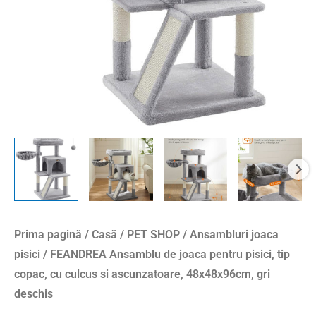
copac,
cu
culcus
si
ascunzatoare,
48x48x96cm,
gri
deschis
Prima pagină
/
Casă
/
PET SHOP
/
Ansambluri joaca
pisici
/ FEANDREA Ansamblu de joaca pentru pisici, tip
copac, cu culcus si ascunzatoare, 48x48x96cm, gri
deschis