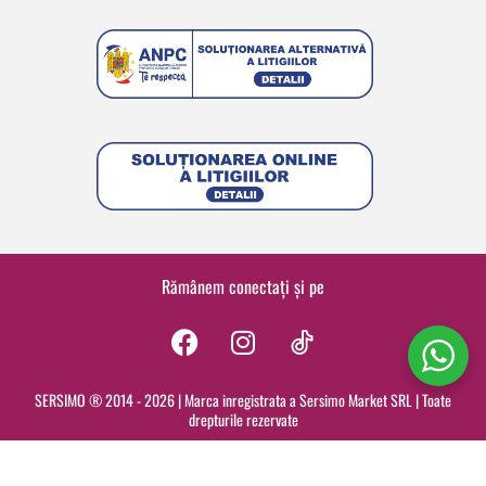
Rămânem conectați și pe
F
I
a
n
c
s
SERSIMO ® 2014 - 2026 | Marca inregistrata a Sersimo Market SRL | Toate
drepturile rezervate
e
t
b
a
o
g