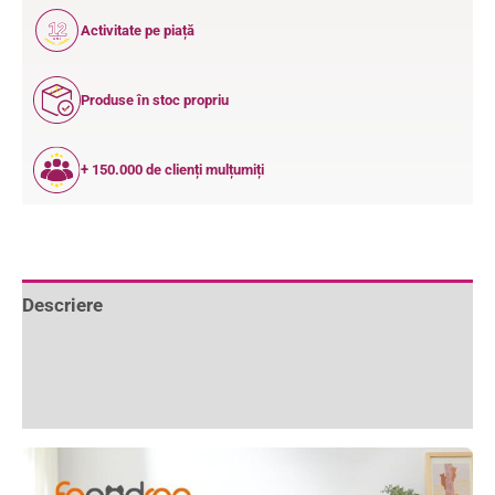
12
Activitate pe piață
ANI
Produse în stoc propriu
+ 150.000 de clienți mulțumiți
Descriere
Informații suplimentare
Recenzii (0)