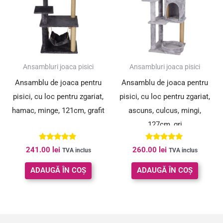
Ansambluri joaca pisici
Ansambluri joaca pisici
Ansamblu de joaca pentru
Ansamblu de joaca pentru
pisici, cu loc pentru zgariat,
pisici, cu loc pentru zgariat,
hamac, minge, 121cm, grafit
ascuns, culcus, mingi,
127cm, gri
Evaluat la
Evaluat la
241.00
lei
260.00
lei
TVA inclus
TVA inclus
5.00
5.00
din 5
din 5
ADAUGĂ ÎN COȘ
ADAUGĂ ÎN COȘ