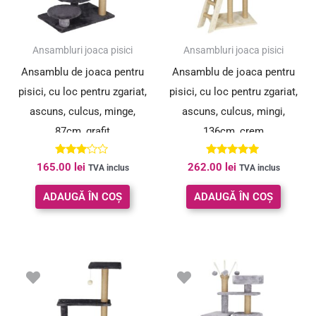
Ansambluri joaca pisici
Ansambluri joaca pisici
Ansamblu de joaca pentru
Ansamblu de joaca pentru
pisici, cu loc pentru zgariat,
pisici, cu loc pentru zgariat,
ascuns, culcus, minge,
ascuns, culcus, mingi,
87cm, grafit
136cm, crem
Evaluat
Evaluat la
165.00
lei
262.00
lei
TVA inclus
TVA inclus
la
5.00
3.00
din 5
din 5
ADAUGĂ ÎN COȘ
ADAUGĂ ÎN COȘ