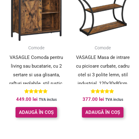
Comode
Comode
VASAGLE Comoda pentru
VASAGLE Masa de intrare
living sau bucatarie, cu 2
cu picioare curbate, cadru
sertare si usa glisanta,
otel si 3 polite lemn, stil
rafturi reglabile, stil rustic,
industrial, 120x30x80cm,
30x70x80cm, maro si negru
maro rustic si negru
Evaluat la
Evaluat la
449.00
lei
377.00
lei
TVA inclus
TVA inclus
5.00
5.00
din 5
din 5
ADAUGĂ ÎN COȘ
ADAUGĂ ÎN COȘ