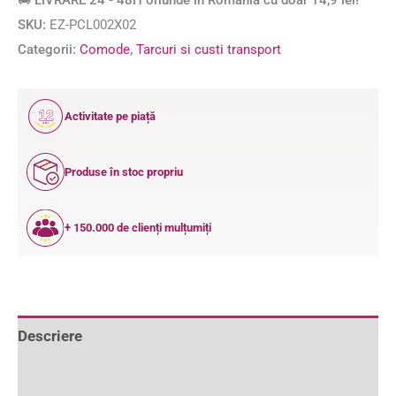
🚚 LIVRARE 24 - 48H oriunde în România cu doar 14,9 lei!
SKU:
EZ-PCL002X02
Categorii:
Comode
,
Tarcuri si custi transport
12
Activitate pe piață
ANI
Produse în stoc propriu
+ 150.000 de clienți mulțumiți
Descriere
Informații suplimentare