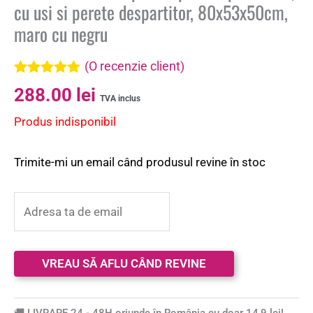
cu usi si perete despartitor, 80x53x50cm,
maro cu negru
(O recenzie client)
Evaluat la
288.00
lei
5.00
din 5 pe
TVA inclus
baza unei
Produs indisponibil
singure
evaluări
Trimite-mi un email când produsul revine în stoc