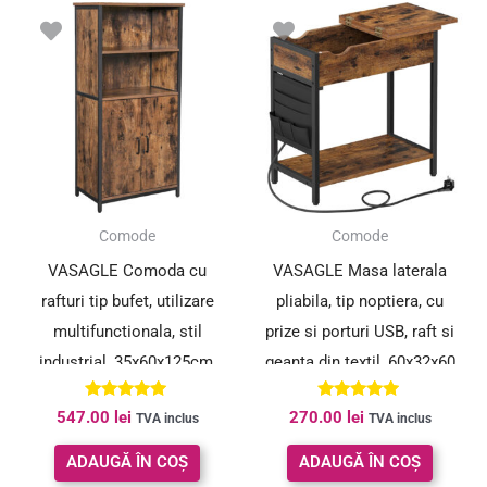
Comode
Comode
VASAGLE Comoda cu
VASAGLE Masa laterala
rafturi tip bufet, utilizare
pliabila, tip noptiera, cu
multifunctionala, stil
prize si porturi USB, raft si
industrial, 35x60x125cm,
geanta din textil, 60x32x60
maro rustic
cm, maro rustic
Evaluat la
Evaluat la
547.00
lei
270.00
lei
TVA inclus
TVA inclus
5.00
4.80
din 5
din 5
ADAUGĂ ÎN COȘ
ADAUGĂ ÎN COȘ