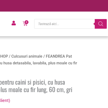
Products
Cart
0
search
SHOP
/
Culcusuri animale
/ FEANDREA Pat
 cu husa detasabila, lavabila, plus moale cu fir
ntru caini si pisici, cu husa
plus moale cu fir lung, 60 cm, gri
lient)