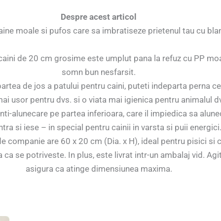
Despre acest articol
aine moale si pufos care sa imbratiseze prietenul tau cu bla
aini de 20 cm grosime este umplut pana la refuz cu PP moal
somn bun nesfarsit.
artea de jos a patului pentru caini, puteti indeparta perna c
mai usor pentru dvs. si o viata mai igienica pentru animalul d
nti-alunecare pe partea inferioara, care il impiedica sa alune
tra si iese – in special pentru cainii in varsta si puii energici
de companie are 60 x 20 cm (Dia. x H), ideal pentru pisici si
 se potriveste. In plus, este livrat intr-un ambalaj vid. Agita
asigura ca atinge dimensiunea maxima.