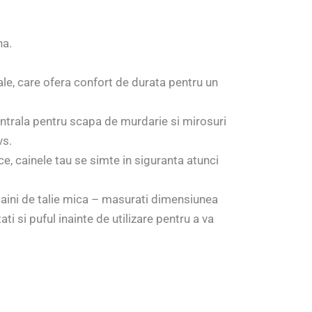
na.
e, care ofera confort de durata pentru un
entrala pentru scapa de murdarie si mirosuri
vs.
ce, cainele tau se simte in siguranta atunci
.
 caini de talie mica – masurati dimensiunea
ti si puful inainte de utilizare pentru a va