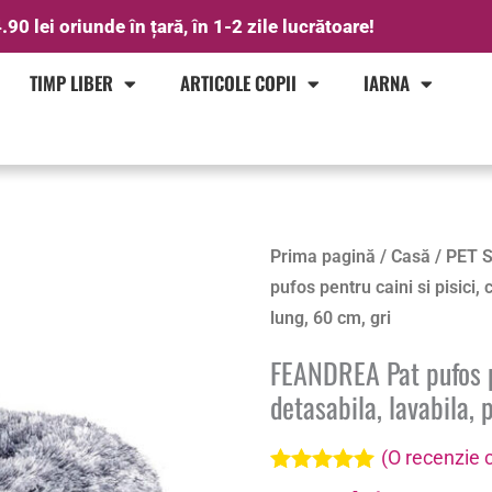
.90 lei oriunde în țară, în 1-2 zile lucrătoare!
TIMP LIBER
ARTICOLE COPII
IARNA
Cantitate
Prima pagină
/
Casă
/
PET 
FEANDREA
pufos pentru caini si pisici,
Pat
lung, 60 cm, gri
pufos
FEANDREA Pat pufos pe
pentru
detasabila, lavabila, 
caini
si
(O recenzie c
pisici,
Evaluat la