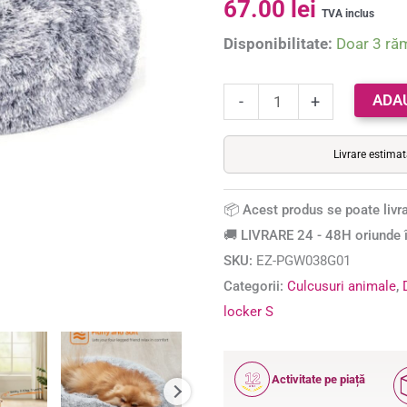
67.00
lei
cu
5.00
din 5 pe
TVA inclus
baza unei
husa
Disponibilitate:
Doar 3 ră
singure
detasabila,
evaluări
lavabila,
ADA
-
+
plus
moale
Livrare estima
cu
fir
📦 Acest produs se poate livra
lung,
🚚 LIVRARE 24 - 48H oriunde î
60
SKU:
EZ-PGW038G01
cm,
Categorii:
Culcusuri animale
,
gri
locker S
12
Activitate pe piață
ANI