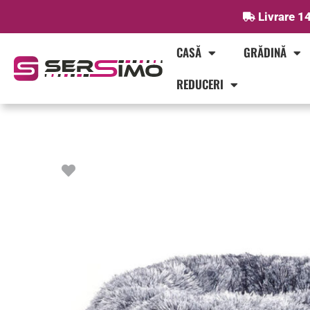
Skip
Livrare 14
to
content
CASĂ
GRĂDINĂ
REDUCERI