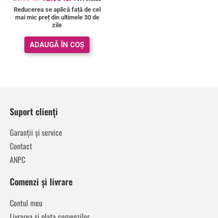
5.00
Reducerea se aplică față de cel
din 5
mai mic preț din ultimele 30 de
zile
ADAUGĂ ÎN COȘ
Suport clienți
Garanții și service
Contact
ANPC
Comenzi și livrare
Contul meu
Livrarea și plata comenzilor