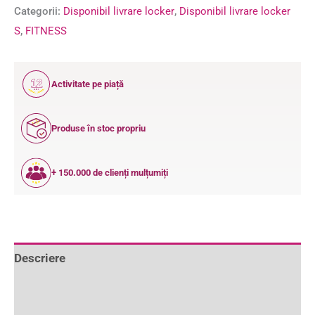
Categorii:
Disponibil livrare locker
,
Disponibil livrare locker
S
,
FITNESS
12
Activitate pe piață
ANI
Produse în stoc propriu
+ 150.000 de clienți mulțumiți
Descriere
Informații suplimentare