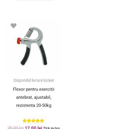
Prețul
Prețul
inițial
curent
a
este:
fost:
12.00 lei.
25.00 lei.
SUPER PREȚ!
Disponibil livrare locker
Flexor pentru exercitii
antebrat, ajustabil,
rezistenta 20-50kg
Evaluat la
25.00
lei
12.00
lei
TVA inclus