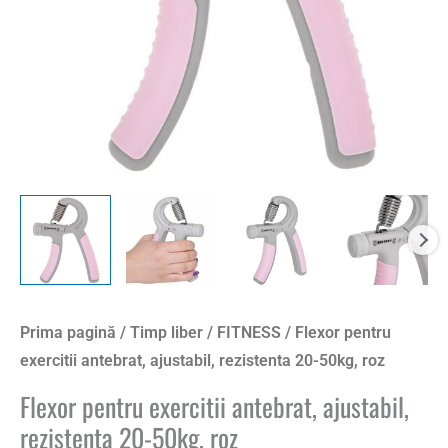
50kg,
roz
Prima pagină
/
Timp liber
/
FITNESS
/ Flexor pentru
exercitii antebrat, ajustabil, rezistenta 20-50kg, roz
Flexor pentru exercitii antebrat, ajustabil,
rezistenta 20-50kg, roz