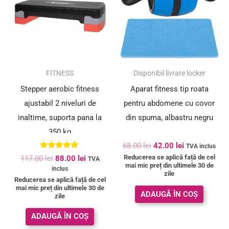
117.00 lei.
68.00 lei.
SUPER PREȚ!
SUPER PREȚ!
FITNESS
Disponibil livrare locker
Stepper aerobic fitness
Aparat fitness tip roata
ajustabil 2 niveluri de
pentru abdomene cu covor
inaltime, suporta pana la
din spuma, albastru negru
350 kg
68.00
lei
42.00
lei
TVA inclus
Evaluat la
Reducerea se aplică față de cel
117.00
lei
88.00
lei
TVA
5.00
mai mic preț din ultimele 30 de
inclus
din 5
zile
Reducerea se aplică față de cel
mai mic preț din ultimele 30 de
ADAUGĂ ÎN COȘ
zile
ADAUGĂ ÎN COȘ