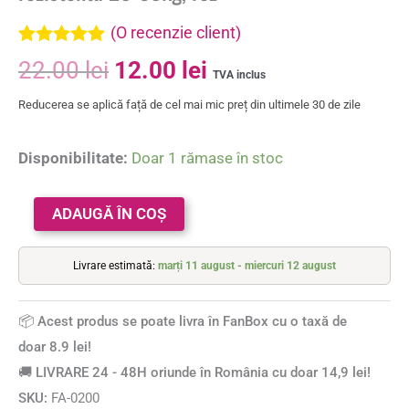
(O recenzie client)
Evaluat la
22.00
lei
12.00
lei
5.00
din 5 pe
TVA inclus
baza unei
Reducerea se aplică față de cel mai mic preț din ultimele 30 de zile
singure
evaluări
Disponibilitate:
Doar 1 rămase în stoc
ADAUGĂ ÎN COȘ
Livrare estimată:
marți 11 august - miercuri 12 august
📦 Acest produs se poate livra în FanBox cu o taxă de
doar 8.9 lei!
🚚 LIVRARE 24 - 48H oriunde în România cu doar 14,9 lei!
SKU:
FA-0200