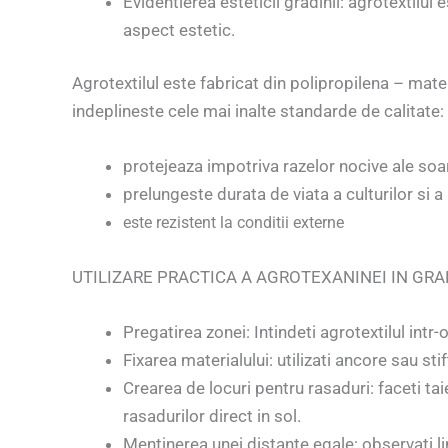
Evidentierea esteticii gradinii: agrotextilul
aspect estetic.
Agrotextilul este fabricat din polipropilena – mate
indeplineste cele mai inalte standarde de calitate:
protejeaza impotriva razelor nocive ale soa
prelungeste durata de viata a culturilor si a
este rezistent la conditii externe
UTILIZARE PRACTICA A AGROTEXANINEI IN GRA
Pregatirea zonei: Intindeti agrotextilul intr-
Fixarea materialului: utilizati ancore sau st
Crearea de locuri pentru rasaduri: faceti taie
rasadurilor direct in sol.
Mentinerea unei distante egale: observati lin