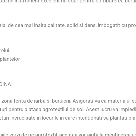
 este un instrument excelent nu doar pentru combaterea buruien
rial de cea mai inalta calitate, solid si dens, imbogatit cu
relui
 plantelor
DINA
o zona ferita de iarba si buruieni. Asigurati-va ca materialul e
ifturi pentru a atasa agrotextilul de sol. Acest lucru va impie
turi incrucisate in locurile in care intentionati sa plantati pl
iile verzi de pe agrotextil, acestea vor ajuta la mentinerea un