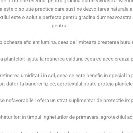
al de protectie esential pentru gradina dumneavoastra. Menti
ta este o solutie practica care sustine dezvoltarea naturala a
ilul este o solutie perfecta pentru gradina dumneavoastra. Da
pentru:
 blocheaza eficient lumina, ceea ce limiteaza cresterea buruie
a plantelor: ajuta la retinerea caldurii, ceea ce accelereaza 
 retinerea umiditatii in sol, ceea ce este benefic in special in
r: datorita barierei fizice, agrotextilul poate proteja plante
ce nefavorabile : ofera un strat suplimentar de protectie im
heturilor: in timpul ingheturilor de primavara, agrotextilul a