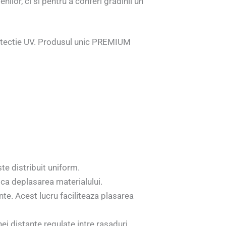
ilor, ci si pentru a conferi gradinii un
 protectie UV. Produsul unic PREMIUM
ste distribuit uniform.
dica deplasarea materialului.
ante. Acest lucru faciliteaza plasarea
ei distante regulate intre rasaduri.