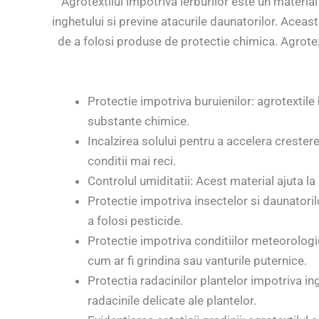
Agrotextilul impotriva ierburilor este un materi
inghetului si previne atacurile daunatorilor. Aceas
de a folosi produse de protectie chimica. Agrotext
Protectie impotriva buruienilor: agrotextile
substante chimice.
Incalzirea solului pentru a accelera crestere
conditii mai reci.
Controlul umiditatii: Acest material ajuta la
Protectie impotriva insectelor si daunatorilo
a folosi pesticide.
Protectie impotriva conditiilor meteorologi
cum ar fi grindina sau vanturile puternice.
Protectia radacinilor plantelor impotriva ing
radacinile delicate ale plantelor.