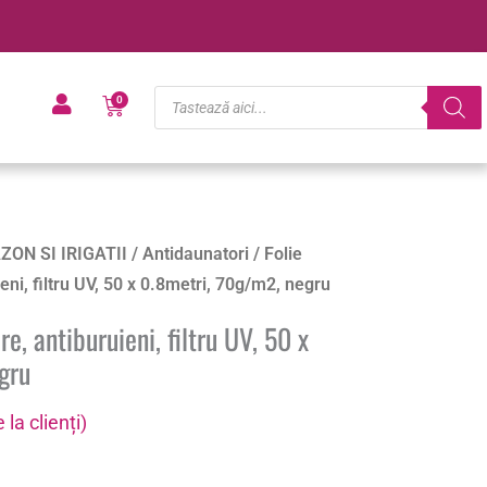
Products
Cart
0
search
ZON SI IRIGATII
/
Antidaunatori
/ Folie
ieni, filtru UV, 50 x 0.8metri, 70g/m2, negru
re, antiburuieni, filtru UV, 50 x
gru
 la clienți)