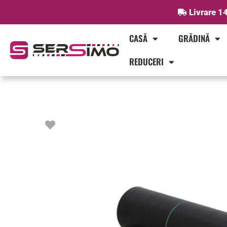
Skip
Livrare 14
to
content
CASĂ
GRĂDINĂ
REDUCERI