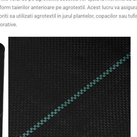
form taierilor anterioare pe agrotextil. Acest lucru va asigur
ti sa utilizati agrotextil in jurul plantelor, copacilor sau tufis
orative.