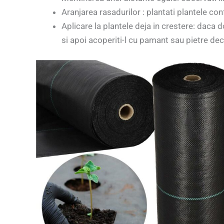
Aranjarea rasadurilor : plantati plantele con
Aplicare la plantele deja in crestere: daca dori
si apoi acoperiti-l cu pamant sau pietre dec