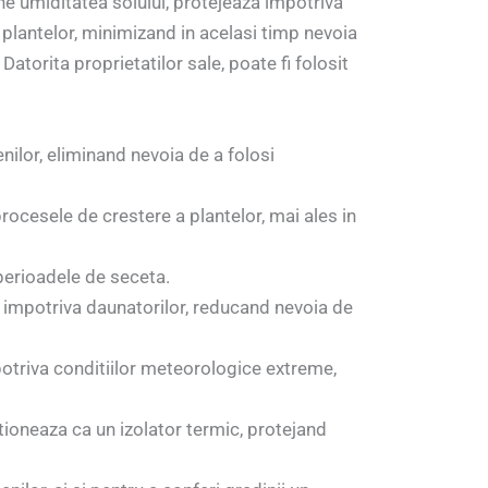
ne umiditatea solului, protejeaza impotriva
 plantelor, minimizand in acelasi timp nevoia
torita proprietatilor sale, poate fi folosit
nilor, eliminand nevoia de a folosi
procesele de crestere a plantelor, mai ales in
 perioadele de seceta.
le impotriva daunatorilor, reducand nevoia de
potriva conditiilor meteorologice extreme,
ctioneaza ca un izolator termic, protejand