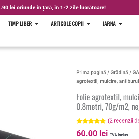
.90 lei oriunde în țară, în 1-2 zile lucrătoare!
TIMP LIBER
ARTICOLE COPII
IARNA
Cantitate
Prima pagină
/
Grădină
/
GA
Folie
agrotextil, mulcire, antiburu
agrotextil,
Folie agrotextil, mulci
mulcire,
0.8metri, 70g/m2, ne
antiburuieni,
filtru
(
2
recenzii de
UV,
Evaluat la
2
60.00
lei
50
5.00
din 5 pe
TVA inclus