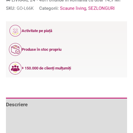
🚚 LIVRARE 24 - 48H oriunde în România cu doar 14,9 lei!
SKU:
GO-L66K
Categorii:
Scaune living
,
SEZLONGURI
12
Activitate pe piață
ANI
Produse în stoc propriu
+ 150.000 de clienți mulțumiți
Descriere
Informații suplimentare
Recenzii (4)