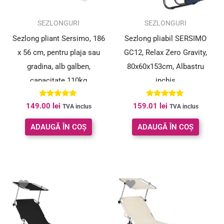
SEZLONGURI
SEZLONGURI
Sezlong pliant Sersimo, 186
Sezlong pliabil SERSIMO
x 56 cm, pentru plaja sau
GC12, Relax Zero Gravity,
gradina, alb galben,
80x60x153cm, Albastru
capacitate 110kg
inchis
Evaluat la
Evaluat la
149.00
lei
159.01
lei
TVA inclus
TVA inclus
5.00
5.00
din 5
din 5
ADAUGĂ ÎN COȘ
ADAUGĂ ÎN COȘ
Prețul
Prețul
inițial
curent
a
este:
fost:
169.40 lei.
220.00 lei.