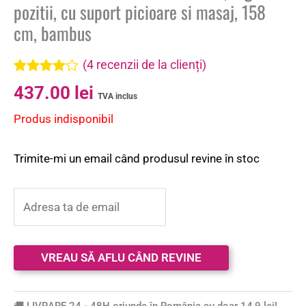
pozitii, cu suport picioare si masaj, 158
cm, bambus
(
4
recenzii de la clienți)
Evaluat la
4
437.00
lei
4.00
din 5
TVA inclus
pe baza a
Produs indisponibil
evaluări
de la
clienți
Trimite-mi un email când produsul revine în stoc