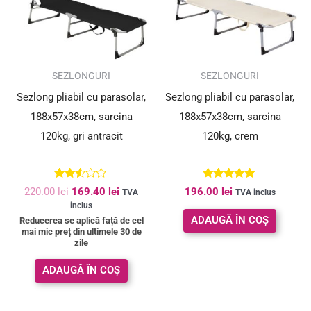
SUPER PREȚ!
SEZLONGURI
SEZLONGURI
Sezlong pliabil cu parasolar,
Sezlong pliabil cu parasolar,
188x57x38cm, sarcina
188x57x38cm, sarcina
120kg, gri antracit
120kg, crem
Evaluat
Evaluat la
220.00
lei
169.40
lei
196.00
lei
TVA
TVA inclus
la
4.80
inclus
2.50
din 5
din 5
ADAUGĂ ÎN COȘ
Reducerea se aplică față de cel
mai mic preț din ultimele 30 de
zile
ADAUGĂ ÎN COȘ