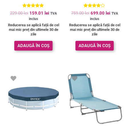
Evaluat la
Evaluat la
229.00
lei
159.01
lei
759.00
lei
699.00
lei
TVA
TVA
4.84
4.00
inclus
inclus
din 5
din 5
Reducerea se aplică față de cel
Reducerea se aplică față de cel
mai mic preț din ultimele 30 de
mai mic preț din ultimele 30 de
zile
zile
ADAUGĂ ÎN COȘ
ADAUGĂ ÎN COȘ