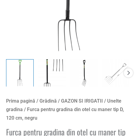
tip
D,
120
cm,
negru
Prima pagină
/
Grădină
/
GAZON SI IRIGATII
/
Unelte
gradina
/ Furca pentru gradina din otel cu maner tip D,
120 cm, negru
Furca pentru gradina din otel cu maner tip