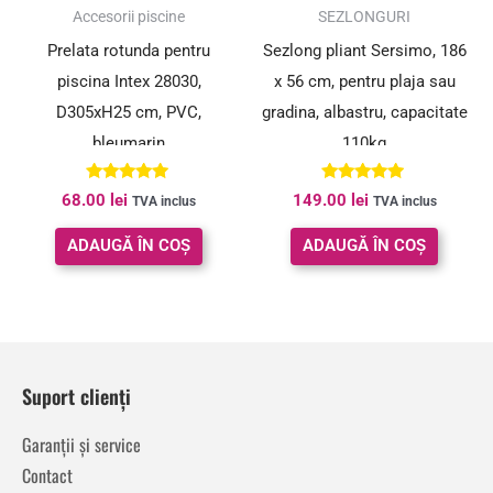
Accesorii piscine
SEZLONGURI
Prelata rotunda pentru
Sezlong pliant Sersimo, 186
piscina Intex 28030,
x 56 cm, pentru plaja sau
D305xH25 cm, PVC,
gradina, albastru, capacitate
bleumarin
110kg
Evaluat la
Evaluat la
68.00
lei
149.00
lei
TVA inclus
TVA inclus
5.00
4.80
din 5
din 5
ADAUGĂ ÎN COȘ
ADAUGĂ ÎN COȘ
Suport clienți
Garanții și service
Contact