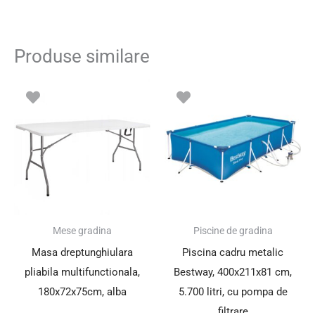
Produse similare
Prețul
Prețul
Prețul
Prețul
inițial
curent
inițial
curent
a
este:
a
este:
fost:
159.01 lei.
fost:
699.00 le
229.00 lei.
759.00 lei.
SUPER PREȚ!
SUPER PREȚ!
Mese gradina
Piscine de gradina
Masa dreptunghiulara
Piscina cadru metalic
pliabila multifunctionala,
Bestway, 400x211x81 cm,
180x72x75cm, alba
5.700 litri, cu pompa de
filtrare