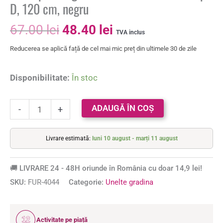
D, 120 cm, negru
67.00
lei
48.40
lei
TVA inclus
Reducerea se aplică față de cel mai mic preț din ultimele 30 de zile
Disponibilitate:
În stoc
ADAUGĂ ÎN COȘ
-
+
Livrare estimată:
luni 10 august - marți 11 august
🚚 LIVRARE 24 - 48H oriunde în România cu doar 14,9 lei!
SKU:
FUR-4044
Categorie:
Unelte gradina
12
Activitate pe piață