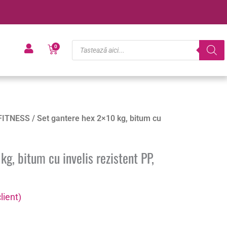
Products
Cart
0
search
FITNESS
/ Set gantere hex 2×10 kg, bitum cu
kg, bitum cu invelis rezistent PP,
lient)