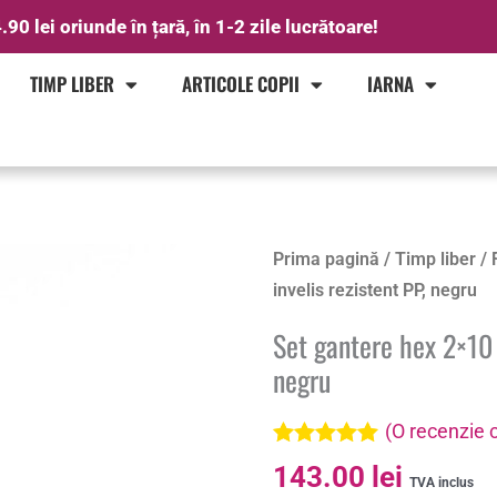
.90 lei oriunde în țară, în 1-2 zile lucrătoare!
TIMP LIBER
ARTICOLE COPII
IARNA
Prima pagină
/
Timp liber
/
invelis rezistent PP, negru
Set gantere hex 2×10 
negru
(O recenzie c
Evaluat la
143.00
lei
5.00
din 5 pe
TVA inclus