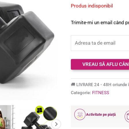
baza unei
Produs indisponibil
singure
evaluări
Trimite-mi un email când p
🚚 LIVRARE 24 - 48H oriunde î
Categorie:
FITNESS
12
Activitate pe piață
ANI