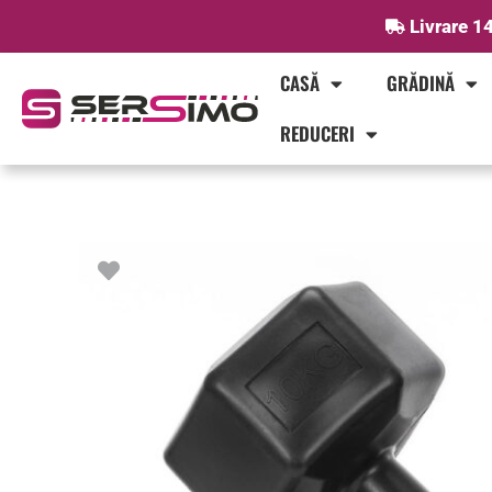
Skip
Livrare 14
to
content
CASĂ
GRĂDINĂ
REDUCERI