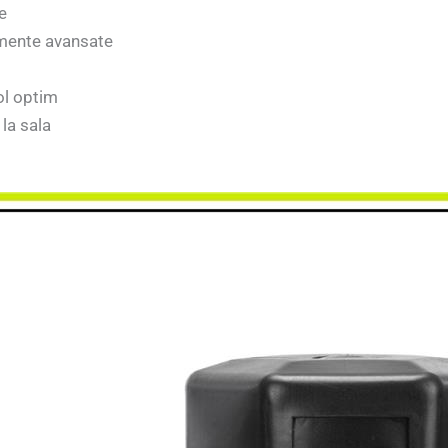
e
amente avansate
ol optim
 la sala