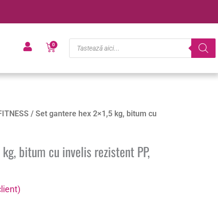
Products
Cart
0
search
FITNESS
/ Set gantere hex 2×1,5 kg, bitum cu
kg, bitum cu invelis rezistent PP,
lient)