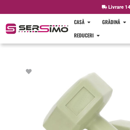
Skip
Livrare 14
to
content
CASĂ
GRĂDINĂ
REDUCERI