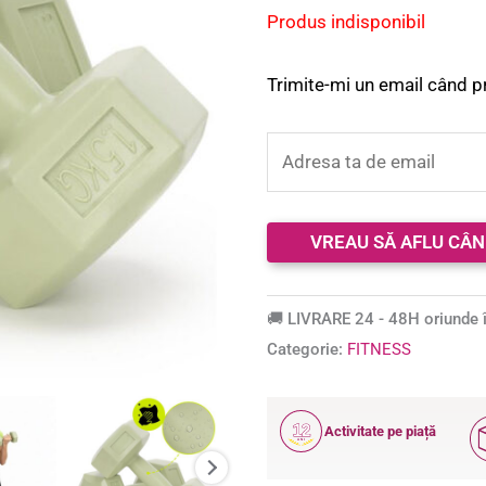
baza unei
Produs indisponibil
singure
evaluări
Trimite-mi un email când p
🚚 LIVRARE 24 - 48H oriunde î
Categorie:
FITNESS
12
Activitate pe piață
ANI