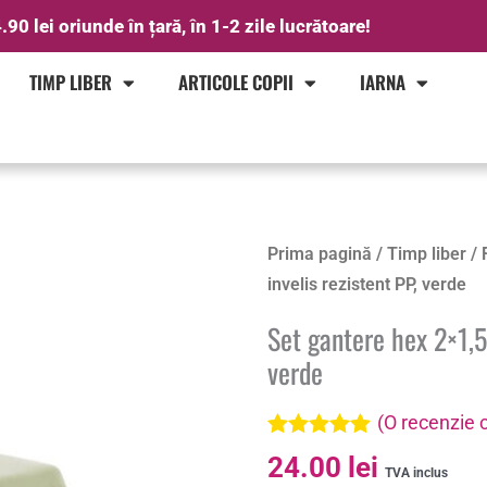
.90 lei oriunde în țară, în 1-2 zile lucrătoare!
TIMP LIBER
ARTICOLE COPII
IARNA
Prima pagină
/
Timp liber
/
invelis rezistent PP, verde
Set gantere hex 2×1,5 
verde
(O recenzie c
Evaluat la
24.00
lei
5.00
din 5 pe
TVA inclus