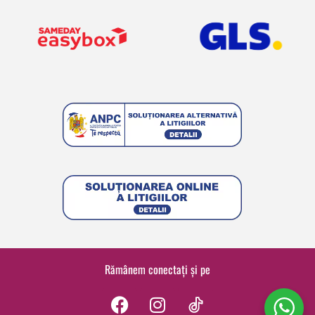
Rămânem conectați și pe
F
I