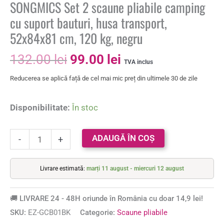
SONGMICS Set 2 scaune pliabile camping
cu suport bauturi, husa transport,
52x84x81 cm, 120 kg, negru
132.00
lei
99.00
lei
TVA inclus
Reducerea se aplică față de cel mai mic preț din ultimele 30 de zile
Disponibilitate:
În stoc
ADAUGĂ ÎN COȘ
-
+
Livrare estimată:
marți 11 august - miercuri 12 august
🚚 LIVRARE 24 - 48H oriunde în România cu doar 14,9 lei!
SKU:
EZ-GCB01BK
Categorie:
Scaune pliabile