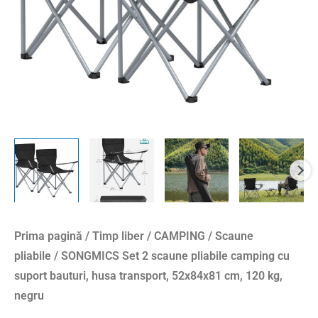
suport
bauturi,
husa
transport,
52x84x81
cm,
120
kg,
negru
Prima pagină
/
Timp liber
/
CAMPING
/
Scaune
pliabile
/ SONGMICS Set 2 scaune pliabile camping cu
suport bauturi, husa transport, 52x84x81 cm, 120 kg,
negru