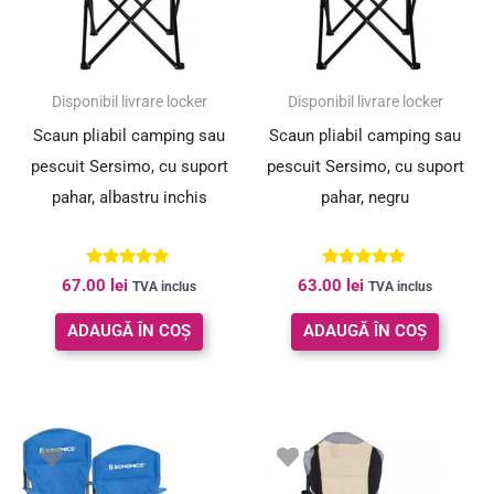
Disponibil livrare locker
Disponibil livrare locker
Scaun pliabil camping sau
Scaun pliabil camping sau
pescuit Sersimo, cu suport
pescuit Sersimo, cu suport
pahar, albastru inchis
pahar, negru
Evaluat la
Evaluat la
67.00
lei
63.00
lei
TVA inclus
TVA inclus
5.00
5.00
din 5
din 5
ADAUGĂ ÎN COȘ
ADAUGĂ ÎN COȘ