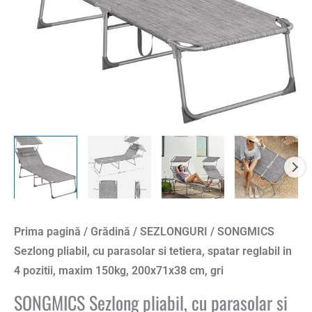
spatar
reglabil
in
4
pozitii,
maxim
150kg,
200x71x38
cm,
gri
Prima pagină
/
Grădină
/
SEZLONGURI
/ SONGMICS
Sezlong pliabil, cu parasolar si tetiera, spatar reglabil in
4 pozitii, maxim 150kg, 200x71x38 cm, gri
SONGMICS Sezlong pliabil, cu parasolar si