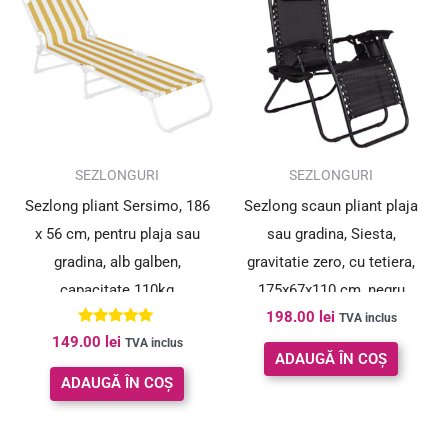
SEZLONGURI
SEZLONGURI
Sezlong pliant Sersimo, 186
Sezlong scaun pliant plaja
x 56 cm, pentru plaja sau
sau gradina, Siesta,
gradina, alb galben,
gravitatie zero, cu tetiera,
capacitate 110kg
175x67x110 cm, negru
198.00
lei
TVA inclus
Evaluat la
149.00
lei
TVA inclus
5.00
ADAUGĂ ÎN COȘ
din 5
ADAUGĂ ÎN COȘ