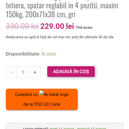
tetiera, spatar reglabil in 4 pozitii, maxim
150kg, 200x71x38 cm, gri
330.00
lei
229.00
lei
TVA inclus
Reducerea se aplică față de cel mai mic preț din ultimele 30 de zile
Disponibilitate:
În stoc
ADAUGĂ ÎN COȘ
-
+
Cumpără cu
de la 11.52 LEI / lună
Livrare estimată:
marți 11 august - miercuri 12 august