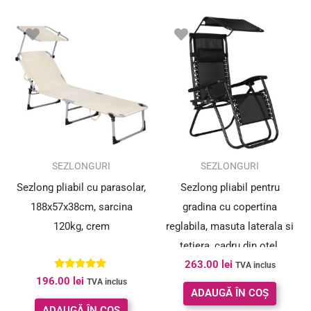
SEZLONGURI
SEZLONGURI
Sezlong pliabil cu parasolar,
Sezlong pliabil pentru
188x57x38cm, sarcina
gradina cu copertina
120kg, crem
reglabila, masuta laterala si
tetiera, cadru din otel,
263.00
lei
175x77x127 cm, negru
TVA inclus
Evaluat la
196.00
lei
TVA inclus
4.80
ADAUGĂ ÎN COȘ
din 5
ADAUGĂ ÎN COȘ