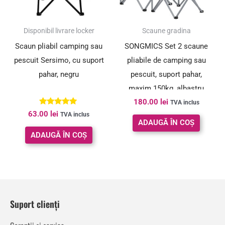
Disponibil livrare locker
Scaune gradina
Scaun pliabil camping sau
SONGMICS Set 2 scaune
pescuit Sersimo, cu suport
pliabile de camping sau
pahar, negru
pescuit, suport pahar,
maxim 150kg, albastru
180.00
lei
TVA inclus
Evaluat la
63.00
lei
TVA inclus
5.00
ADAUGĂ ÎN COȘ
din 5
ADAUGĂ ÎN COȘ
Suport clienți