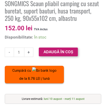
SONGMICS Scaun pliabil camping cu sezut
buretat, suport bauturi, husa transport,
250 kg, 90x55x102 cm, albastru
152.00
lei
TVA inclus
Disponibilitate:
În stoc
ADAUGĂ ÎN COȘ
-
+
Cumpără cu
de la 8.78 LEI / lună
Livrare estimată:
luni 10 august - marți 11 august