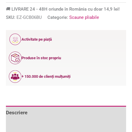
🚚 LIVRARE 24 - 48H oriunde în România cu doar 14,9 lei!
SKU:
EZ-GCB06BU
Categorie:
Scaune pliabile
12
Activitate pe piață
ANI
Produse în stoc propriu
+ 150.000 de clienți mulțumiți
Descriere
Informații suplimentare