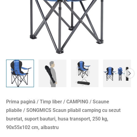
suport
bauturi,
husa
transport,
250
kg,
90x55x102
cm,
albastru
Prima pagină
/
Timp liber
/
CAMPING
/
Scaune
pliabile
/ SONGMICS Scaun pliabil camping cu sezut
buretat, suport bauturi, husa transport, 250 kg,
90x55x102 cm, albastru