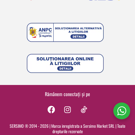
Rămânem conectați și pe
F
I
a
n
c
s
SERSIMO ® 2014 - 2026 | Marca inregistrata a Sersimo Market SRL | Toate
drepturile rezervate
e
t