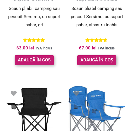
Scaun pliabil camping sau
Scaun pliabil camping sau
pescuit Sersimo, cu suport
pescuit Sersimo, cu suport
pahar, gri
pahar, albastru inchis
Evaluat la
Evaluat la
63.00
lei
67.00
lei
TVA inclus
TVA inclus
5.00
5.00
din 5
din 5
ADAUGĂ ÎN COȘ
ADAUGĂ ÎN COȘ