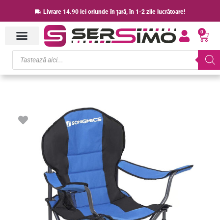
Skip
Livrare 14.90 lei oriunde în țară, în 1-2 zile lucrătoare!
to
0
content
Cart
Products
search
Cantitate
SONGMICS
Scaun
pliabil
camping
cu
sezut
buretat,