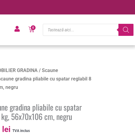
Products
Cart
0
search
Prețul
BILIER GRADINA
/
Scaune
curent
aune gradina pliabile cu spatar reglabil 8
este:
cm, negru
290.40 lei.
lei.
e gradina pliabile cu spatar
50 kg, 56x70x106 cm, negru
0
lei
TVA inclus