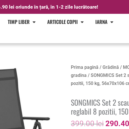
.90 lei oriunde în țară, în 1-2 zile lucrătoare!
TIMP LIBER
ARTICOLE COPII
IARNA
Prețul
Cantitate
Prima pagină
/
Grădină
/
MO
inițial
SONGMICS
gradina
/ SONGMICS Set 2 sc
a
Set
pozitii, 150 kg, 56x70x106 
fost:
2
399.00 
scaune
SONGMICS Set 2 scaun
gradina
reglabil 8 pozitii, 1
pliabile
399.00
lei
290.4
cu