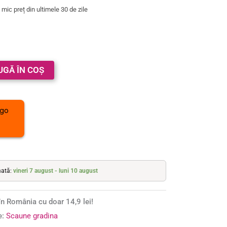
mic preț din ultimele 30 de zile
UGĂ ÎN COȘ
mată:
vineri 7 august - luni 10 august
n România cu doar 14,9 lei!
e:
Scaune gradina