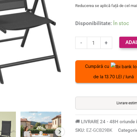
spatar
Reducerea se aplică față de cel mai 
reglabil
8
Disponibilitate:
În stoc
pozitii,
150
ADA
-
+
kg,
56x70x106
cm,
Cumpără cu
negru
de la 13.70 LEI / lună
Livrare esti
🚚 LIVRARE 24 - 48H oriunde î
SKU:
EZ-GCB29BK
Categori