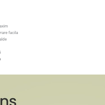
maxim
rare facila
calde
i
a