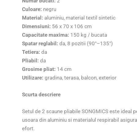
Numar bucati:
2
Culoare:
negru
Material:
aluminiu, material textil sintetic
Dimensiuni:
56 x 70 x 106 cm
Capacitate maxima:
150 kg / bucata
Spatar reglabil:
da, 8 pozitii (90°–135°)
Tetiera:
da
Pliabil:
da
Grosime pliat:
14 cm
Utilizare:
gradina, terasa, balcon, exterior
Scurta descriere
Setul de 2 scaune pliabile SONGMICS este ideal pent
usoara din aluminiu si materialul respirabil asigura 
efort.