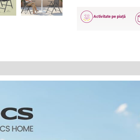
12
Activitate pe piață
ANI
(0)