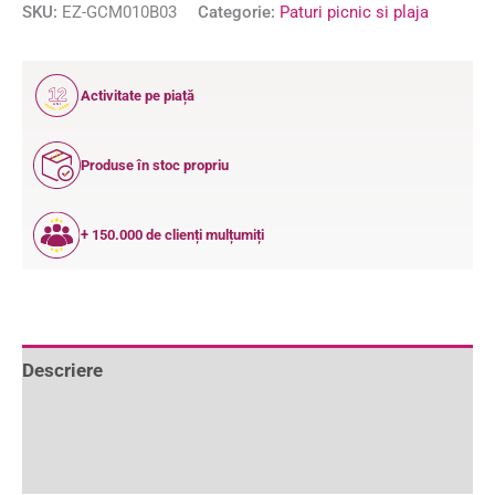
SKU:
EZ-GCM010B03
Categorie:
Paturi picnic si plaja
12
Activitate pe piață
ANI
Produse în stoc propriu
+ 150.000 de clienți mulțumiți
Descriere
Informații suplimentare
Recenzii (0)