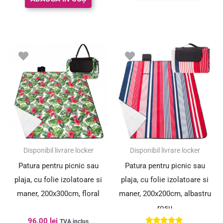
Prețul
Prețul
inițial
curent
a
este:
fost:
55.00 lei.
84.00 lei.
SUPER PREȚ!
Disponibil livrare locker
Disponibil livrare locker
Patura pentru picnic sau
Patura pentru picnic sau
plaja, cu folie izolatoare si
plaja, cu folie izolatoare si
maner, 200x300cm, floral
maner, 200x200cm, albastru
rosu
96.00
lei
TVA inclus