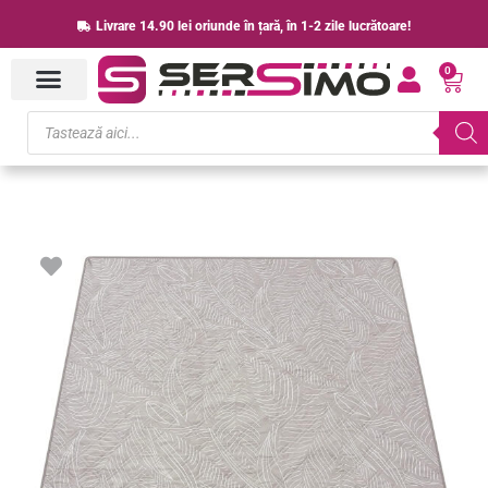
Skip
Livrare 14.90 lei oriunde în țară, în 1-2 zile lucrătoare!
to
0
content
Cart
Products
search