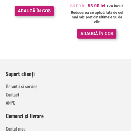
Evaluat la
84.00
lei
55.00
lei
TVA inclus
5.00
ADAUGĂ ÎN COȘ
Reducerea se aplică față de cel
din 5
mai mic preț din ultimele 30 de
zile
ADAUGĂ ÎN COȘ
Suport clienți
Garanții și service
Contact
ANPC
Comenzi și livrare
Contul meu