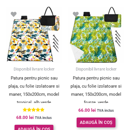
Disponibil livrare locker
Disponibil livrare locker
Patura pentru picnic sau
Patura pentru picnic sau
plaja, cu folie izolatoare si
plaja, cu folie izolatoare si
maner, 150x200cm, model
maner, 150x200cm, model
tropical, alb verde
frunze, verde
66.00
lei
TVA inclus
Evaluat la
68.00
lei
TVA inclus
5.00
ADAUGĂ ÎN COȘ
din 5
ADAUGĂ ÎN COȘ