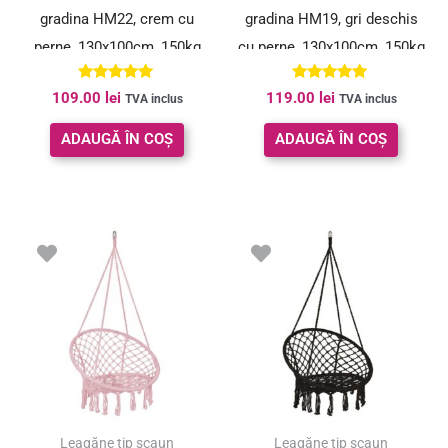
gradina HM22, crem cu
gradina HM19, gri deschis
perne, 130x100cm, 150kg
cu perne, 130x100cm, 150kg
Evaluat la
Evaluat la
109.00
lei
119.00
lei
TVA inclus
TVA inclus
5.00
5.00
din 5
din 5
ADAUGĂ ÎN COȘ
ADAUGĂ ÎN COȘ
Leagăne tip scaun
Leagăne tip scaun