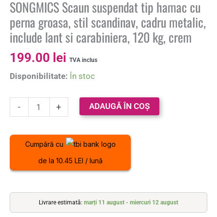
SONGMICS Scaun suspendat tip hamac cu
perna groasa, stil scandinav, cadru metalic,
include lant si carabiniera, 120 kg, crem
199.00
lei
TVA inclus
Disponibilitate:
În stoc
ADAUGĂ ÎN COȘ
-
+
Cumpără cu
de la 10.45 LEI / lună
Livrare estimată:
marți 11 august - miercuri 12 august