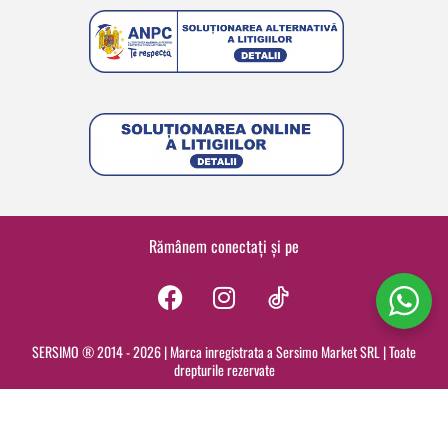
Rămânem conectați și pe
F
I
a
n
c
s
SERSIMO ® 2014 - 2026 | Marca inregistrata a Sersimo Market SRL | Toate
drepturile rezervate
e
t
b
a
o
g