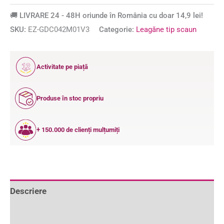
🚚 LIVRARE 24 - 48H oriunde în România cu doar 14,9 lei!
SKU:
EZ-GDC042M01V3
Categorie:
Leagăne tip scaun
12
Activitate pe piață
ANI
Produse în stoc propriu
+ 150.000 de clienți mulțumiți
Descriere
Informații suplimentare