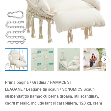
groasa,
stil
scandinav,
cadru
metalic,
include
lant
si
carabiniera,
120
kg,
crem
Prima pagină
/
Grădină
/
HAMACE SI
LEAGANE
/
Leagăne tip scaun
/ SONGMICS Scaun
suspendat tip hamac cu perna groasa, stil scandinav,
cadru metalic, include lant si carabiniera, 120 kg, crem