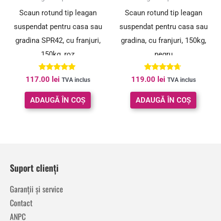
Scaun rotund tip leagan
Scaun rotund tip leagan
suspendat pentru casa sau
suspendat pentru casa sau
gradina SPR42, cu franjuri,
gradina, cu franjuri, 150kg,
150kg, roz
negru
Evaluat la
Evaluat la
117.00
lei
119.00
lei
TVA inclus
TVA inclus
5.00
4.56
din 5
din 5
ADAUGĂ ÎN COȘ
ADAUGĂ ÎN COȘ
Suport clienți
Garanții și service
Contact
ANPC