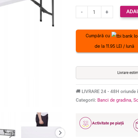
metalic,
ADA
180x30x43
-
+
cm,
alb/gri
Cumpără cu
de la 11.95 LEI / lună
Livrare esti
🚚 LIVRARE 24 - 48H oriunde î
Categorii:
Banci de gradina
,
Sc
12
Activitate pe piață
ANI