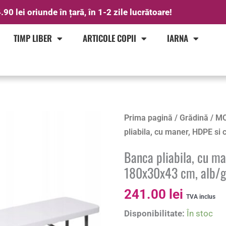
.90 lei oriunde în țară, în 1-2 zile lucrătoare!
TIMP LIBER
ARTICOLE COPII
IARNA
Cantitate
Prima pagină
/
Grădină
/
MO
Banca
pliabila, cu maner, HDPE si 
pliabila,
Banca pliabila, cu ma
cu
180x30x43 cm, alb/g
maner,
HDPE
241.00
lei
TVA inclus
si
Disponibilitate:
În stoc
cadru