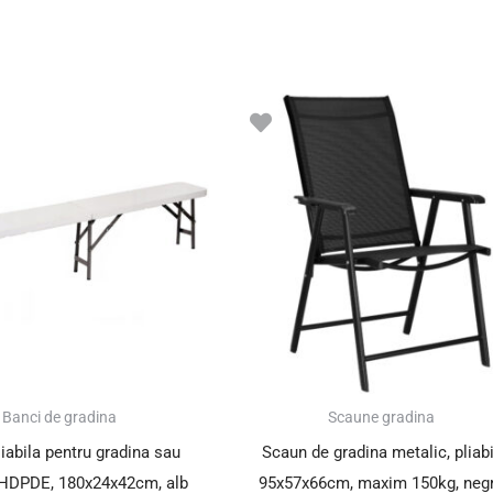
Banci de gradina
Scaune gradina
iabila pentru gradina sau
Scaun de gradina metalic, pliabi
, HDPDE, 180x24x42cm, alb
95x57x66cm, maxim 150kg, neg