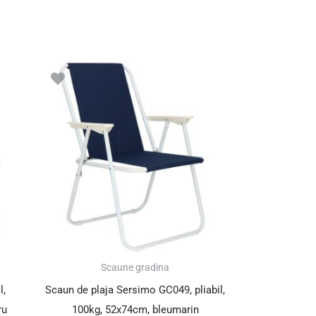
Scaune gradina
l,
Scaun de plaja Sersimo GC049, pliabil,
ru
100kg, 52x74cm, bleumarin