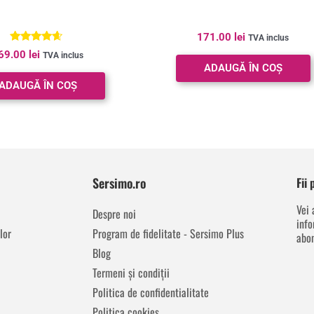
171.00
lei
TVA inclus
Evaluat la
69.00
lei
TVA inclus
4.43
ADAUGĂ ÎN COȘ
din 5
ADAUGĂ ÎN COȘ
Sersimo.ro
Fii
Vei 
Despre noi
info
lor
Program de fidelitate - Sersimo Plus
abon
Blog
Termeni și condiții
Politica de confidentialitate
Politica cookies