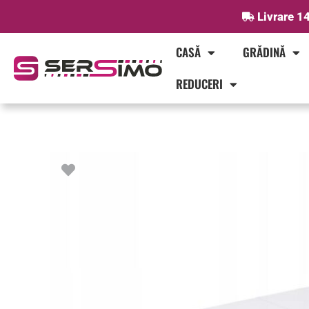
Skip
Livrare 14
to
content
CASĂ
GRĂDINĂ
REDUCERI