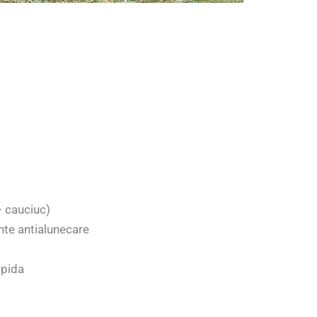
+ cauciuc)
nte antialunecare
apida