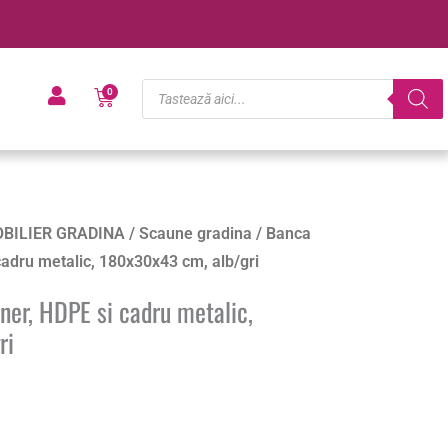
Products
Cart
0
search
BILIER GRADINA
/
Scaune gradina
/ Banca
cadru metalic, 180x30x43 cm, alb/gri
ner, HDPE si cadru metalic,
ri