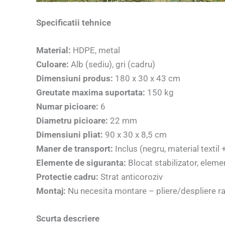
Specificatii tehnice
Material:
HDPE, metal
Culoare:
Alb (sediu), gri (cadru)
Dimensiuni produs:
180 x 30 x 43 cm
Greutate maxima suportata:
150 kg
Numar picioare:
6
Diametru picioare:
22 mm
Dimensiuni pliat:
90 x 30 x 8,5 cm
Maner de transport:
Inclus (negru, material textil 
Elemente de siguranta:
Blocat stabilizator, eleme
Protectie cadru:
Strat anticoroziv
Montaj:
Nu necesita montare – pliere/despliere r
Scurta descriere