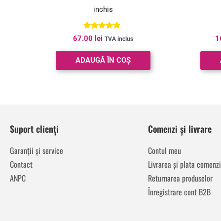
inchis
Evaluat la
67.00
lei
1
TVA inclus
5.00
din 5
ADAUGĂ ÎN COȘ
Suport clienți
Comenzi și livrare
Garanții și service
Contul meu
Contact
Livrarea și plata comenzi
ANPC
Returnarea produselor
Înregistrare cont B2B