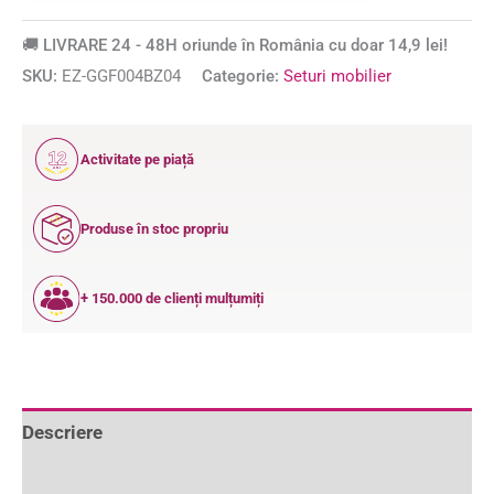
🚚 LIVRARE 24 - 48H oriunde în România cu doar 14,9 lei!
SKU:
EZ-GGF004BZ04
Categorie:
Seturi mobilier
12
Activitate pe piață
ANI
Produse în stoc propriu
+ 150.000 de clienți mulțumiți
Descriere
Informații suplimentare