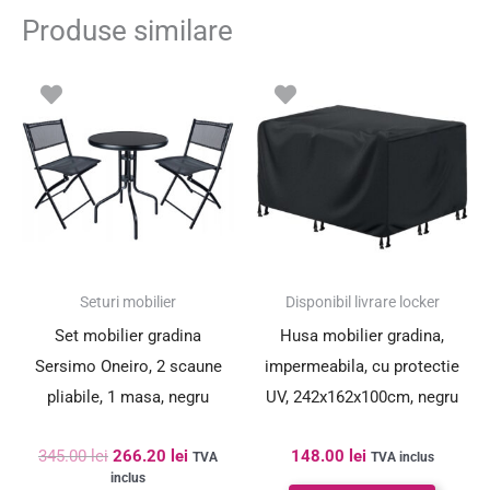
Produse similare
Prețul
Prețul
inițial
curent
a
este:
fost:
266.20 lei.
345.00 lei.
SUPER PREȚ!
Seturi mobilier
Disponibil livrare locker
Set mobilier gradina
Husa mobilier gradina,
Sersimo Oneiro, 2 scaune
impermeabila, cu protectie
pliabile, 1 masa, negru
UV, 242x162x100cm, negru
345.00
lei
266.20
lei
148.00
lei
TVA
TVA inclus
inclus