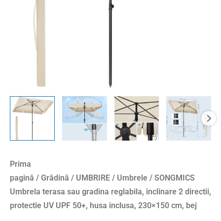
2
directii,
protectie
UV
UPF
50+,
husa
inclusa,
230x150
cm,
bej
Prima
pagină
/
Grădină
/
UMBRIRE
/
Umbrele
/ SONGMICS
Umbrela terasa sau gradina reglabila, inclinare 2 directii,
protectie UV UPF 50+, husa inclusa, 230×150 cm, bej