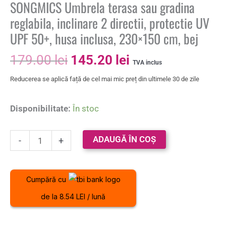
SONGMICS Umbrela terasa sau gradina
reglabila, inclinare 2 directii, protectie UV
UPF 50+, husa inclusa, 230×150 cm, bej
179.00
lei
145.20
lei
TVA inclus
Reducerea se aplică față de cel mai mic preț din ultimele 30 de zile
Disponibilitate:
În stoc
ADAUGĂ ÎN COȘ
-
+
Cumpără cu
de la 8.54 LEI / lună