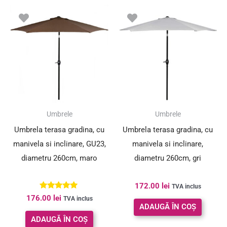
Umbrele
Umbrele
Umbrela terasa gradina, cu
Umbrela terasa gradina, cu
manivela si inclinare, GU23,
manivela si inclinare,
diametru 260cm, maro
diametru 260cm, gri
172.00
lei
TVA inclus
Evaluat la
176.00
lei
TVA inclus
5.00
ADAUGĂ ÎN COȘ
din 5
ADAUGĂ ÎN COȘ