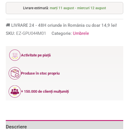
Livrare estimată:
marți 11 august - miercuri 12 august
🚚 LIVRARE 24 - 48H oriunde în România cu doar 14,9 lei!
SKU:
EZ-GPU044M01
Categorie:
Umbrele
12
Activitate pe piață
ANI
Produse în stoc propriu
+ 150.000 de clienți mulțumiți
Descriere