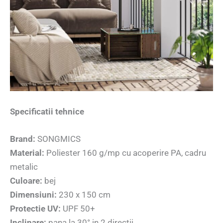
Specificatii tehnice
Brand:
SONGMICS
Material:
Poliester 160 g/mp cu acoperire PA, cadru
metalic
Culoare:
bej
Dimensiuni:
230 x 150 cm
Protectie UV:
UPF 50+
Inclinare:
pana la 30° in 2 directii