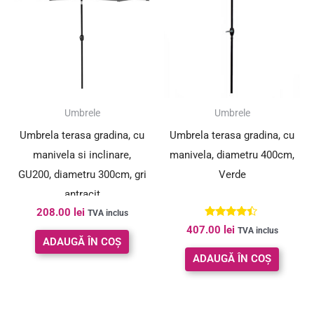
Umbrele
Umbrele
Umbrela terasa gradina, cu
Umbrela terasa gradina, cu
manivela si inclinare,
manivela, diametru 400cm,
GU200, diametru 300cm, gri
Verde
antracit
208.00
lei
TVA inclus
Evaluat la
407.00
lei
TVA inclus
4.29
ADAUGĂ ÎN COȘ
din 5
ADAUGĂ ÎN COȘ