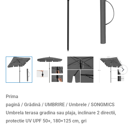
2
directii,
protectie
UV
UPF
50+,
180x125
cm,
gri
Prima
pagină
/
Grădină
/
UMBRIRE
/
Umbrele
/ SONGMICS
Umbrela terasa gradina sau plaja, inclinare 2 directii,
protectie UV UPF 50+, 180×125 cm, gri