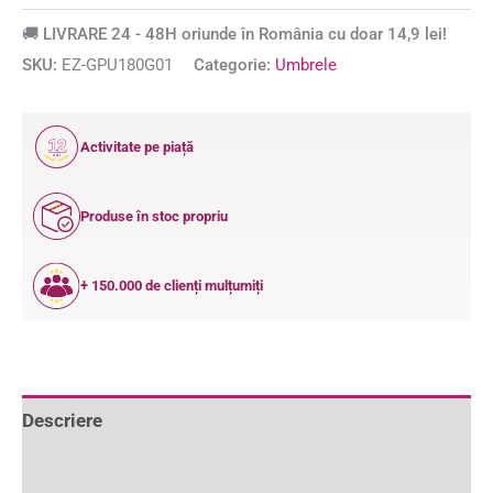
🚚 LIVRARE 24 - 48H oriunde în România cu doar 14,9 lei!
SKU:
EZ-GPU180G01
Categorie:
Umbrele
12
Activitate pe piață
ANI
Produse în stoc propriu
+ 150.000 de clienți mulțumiți
Descriere
Informații suplimentare