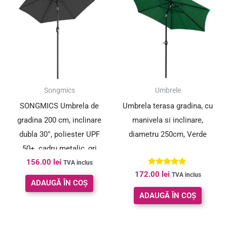
Songmics
Umbrele
SONGMICS Umbrela de
Umbrela terasa gradina, cu
gradina 200 cm, inclinare
manivela si inclinare,
dubla 30°, poliester UPF
diametru 250cm, Verde
50+, cadru metalic, gri
156.00
lei
TVA inclus
Evaluat la
172.00
lei
TVA inclus
5.00
ADAUGĂ ÎN COȘ
din 5
ADAUGĂ ÎN COȘ