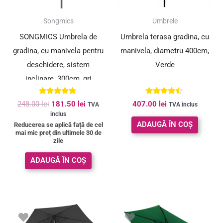
SUPER PREȚ!
Songmics
Umbrele
SONGMICS Umbrela de
Umbrela terasa gradina, cu
gradina, cu manivela pentru
manivela, diametru 400cm,
deschidere, sistem
Verde
inclinare, 300cm, gri
Evaluat la
Evaluat la
248.00
lei
181.50
lei
407.00
lei
TVA
TVA inclus
5.00
4.29
inclus
din 5
din 5
ADAUGĂ ÎN COȘ
Reducerea se aplică față de cel
mai mic preț din ultimele 30 de
zile
ADAUGĂ ÎN COȘ