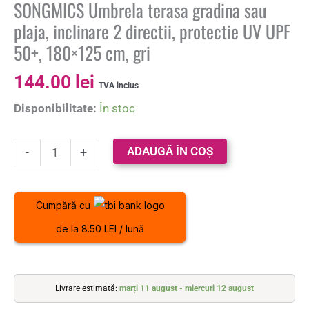
SONGMICS Umbrela terasa gradina sau
plaja, inclinare 2 directii, protectie UV UPF
50+, 180×125 cm, gri
144.00
lei
TVA inclus
Disponibilitate:
În stoc
ADAUGĂ ÎN COȘ
-
+
Cumpără cu
de la 8.50 LEI / lună
Livrare estimată:
marți 11 august - miercuri 12 august