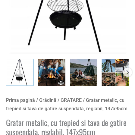
gatire
suspendata,
reglabil,
147x95cm
Prima pagină
/
Grădină
/
GRATARE
/ Gratar metalic, cu
trepied si tava de gatire suspendata, reglabil, 147x95cm
Gratar metalic, cu trepied si tava de gatire
suspendata, reglabil, 147x95cm