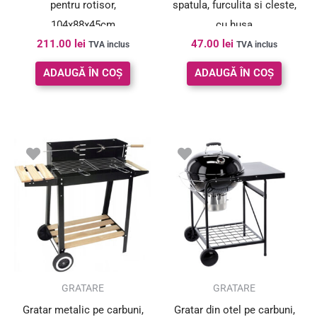
pentru rotisor,
spatula, furculita si cleste,
104x88x45cm
cu husa
211.00
lei
47.00
lei
TVA inclus
TVA inclus
ADAUGĂ ÎN COȘ
ADAUGĂ ÎN COȘ
Prețul
Prețul
inițial
curent
a
este:
fost:
486.00 le
594.00 lei.
SUPER PREȚ!
GRATARE
GRATARE
Gratar metalic pe carbuni,
Gratar din otel pe carbuni,