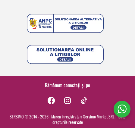
Rămânem conectați și pe
F
I
a
n
c
s
SERSIMO ® 2014 - 2026 | Marca inregistrata a Sersimo Market SRL | Toate
drepturile rezervate
e
t
b
a