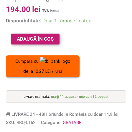
194.00
lei
TVA inclus
Disponibilitate:
Doar 1 rămase în stoc
ADAUGĂ ÎN COȘ
Cumpără cu
de la 10.27 LEI / lună
Livrare estimată:
marți 11 august - miercuri 12 august
🚚 LIVRARE 24 - 48H oriunde în România cu doar 14,9 lei!
SKU:
BBQ-0162
Categorie:
GRATARE