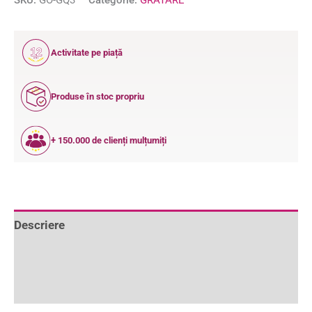
SKU:
GO-GQ3
Categorie:
GRATARE
12
Activitate pe piață
ANI
Produse în stoc propriu
+ 150.000 de clienți mulțumiți
Descriere
Informații suplimentare
Recenzii (0)