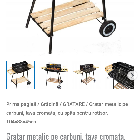
spita
pentru
rotisor,
104x88x45cm
Prima pagină
/
Grădină
/
GRATARE
/ Gratar metalic pe
carbuni, tava cromata, cu spita pentru rotisor,
104x88x45cm
Gratar metalic pe carbuni, tava cromata,