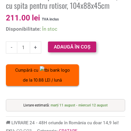
cu spita pentru rotisor, 104x88x45cm
211.00
lei
TVA inclus
Disponibilitate:
În stoc
ADAUGĂ ÎN COȘ
-
+
Cumpără cu
de la 10.88 LEI / lună
Livrare estimată:
marți 11 august - miercuri 12 august
🚚 LIVRARE 24 - 48H oriunde în România cu doar 14,9 lei!