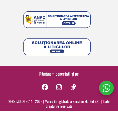
Rămânem conectați și pe
F
I
a
n
c
s
SERSIMO ® 2014 - 2026 | Marca inregistrata a Sersimo Market SRL | Toate
drepturile rezervate
e
t
b
a