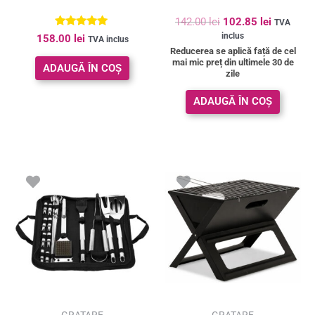
142.00
lei
102.85
lei
TVA
Evaluat la
inclus
158.00
lei
TVA inclus
5.00
Reducerea se aplică față de cel
din 5
mai mic preț din ultimele 30 de
ADAUGĂ ÎN COȘ
zile
ADAUGĂ ÎN COȘ
Prețul
Prețul
inițial
curent
a
este:
fost:
76.23 lei.
99.00 lei.
SUPER PREȚ!