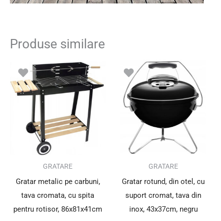
Produse similare
Prețul
Prețul
inițial
curent
a
este:
fost:
102.85 le
142.00 lei.
SUPER PREȚ!
GRATARE
GRATARE
Gratar metalic pe carbuni,
Gratar rotund, din otel, cu
tava cromata, cu spita
suport cromat, tava din
pentru rotisor, 86x81x41cm
inox, 43x37cm, negru