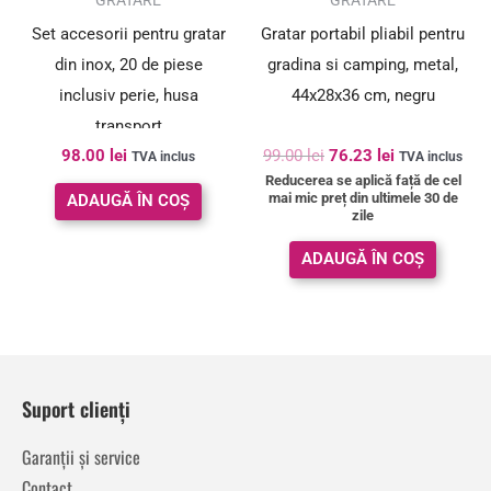
GRATARE
GRATARE
Set accesorii pentru gratar
Gratar portabil pliabil pentru
din inox, 20 de piese
gradina si camping, metal,
inclusiv perie, husa
44x28x36 cm, negru
transport
98.00
lei
99.00
lei
76.23
lei
TVA inclus
TVA inclus
Reducerea se aplică față de cel
mai mic preț din ultimele 30 de
ADAUGĂ ÎN COȘ
zile
ADAUGĂ ÎN COȘ
Suport clienți
Garanții și service
Contact