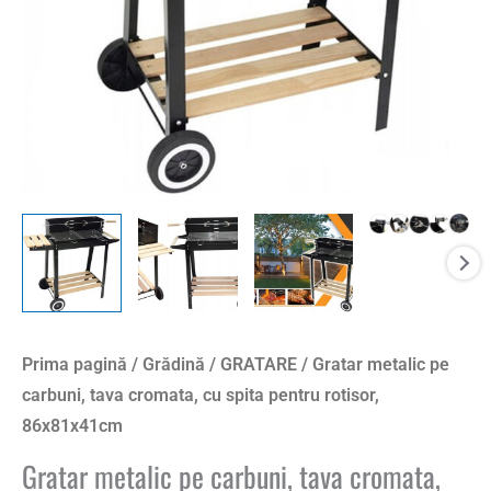
spita
pentru
rotisor,
86x81x41cm
Prima pagină
/
Grădină
/
GRATARE
/ Gratar metalic pe
carbuni, tava cromata, cu spita pentru rotisor,
86x81x41cm
Gratar metalic pe carbuni, tava cromata,