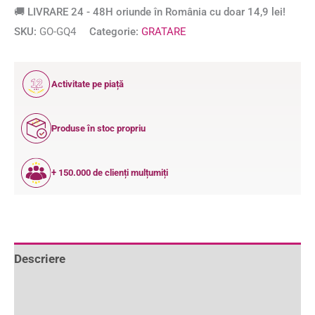
🚚 LIVRARE 24 - 48H oriunde în România cu doar 14,9 lei!
SKU:
GO-GQ4
Categorie:
GRATARE
12
Activitate pe piață
ANI
Produse în stoc propriu
+ 150.000 de clienți mulțumiți
Descriere
Informații suplimentare