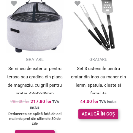
inițial
curent
a
este:
fost:
217.80 lei.
285.00 lei.
SUPER PREȚ!
GRATARE
GRATARE
Semineu de exterior pentru
Set 3 ustensile pentru
terasa sau gradina din placa
gratar din inox cu maner din
de magneziu, cu grill pentru
lemn, spatula, cleste si
gratar, 43x43x39cm
furculita
285.00
lei
217.80
lei
44.00
lei
TVA
TVA inclus
inclus
ADAUGĂ ÎN COȘ
Reducerea se aplică față de cel
mai mic preț din ultimele 30 de
zile