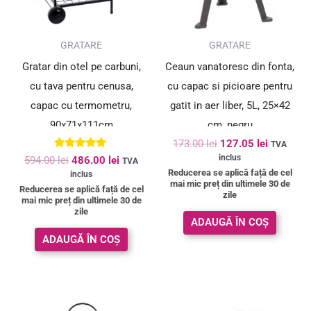
SUPER PREȚ!
SUPER PREȚ!
GRATARE
GRATARE
Gratar din otel pe carbuni,
Ceaun vanatoresc din fonta,
cu tava pentru cenusa,
cu capac si picioare pentru
capac cu termometru,
gatit in aer liber, 5L, 25×42
90x71x111cm
cm, negru
173.00
lei
127.05
lei
TVA
Evaluat la
inclus
594.00
lei
486.00
lei
TVA
5.00
Reducerea se aplică față de cel
inclus
din 5
mai mic preț din ultimele 30 de
Reducerea se aplică față de cel
zile
mai mic preț din ultimele 30 de
zile
ADAUGĂ ÎN COȘ
ADAUGĂ ÎN COȘ
Prețul
Prețul