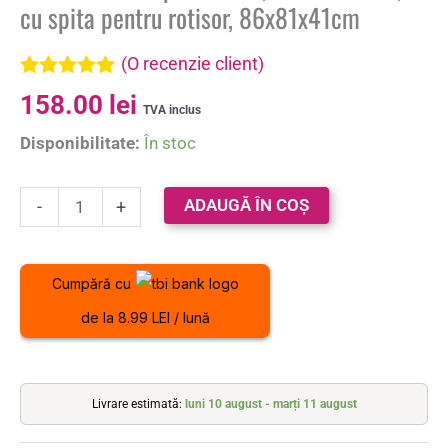
cu spita pentru rotisor, 86x81x41cm
(O recenzie client)
Evaluat la
158.00
lei
5.00
din 5 pe
TVA inclus
baza unei
Disponibilitate:
În stoc
singure
evaluări
ADAUGĂ ÎN COȘ
-
+
Cumpără cu
de la 8.99 LEI / lună
Livrare estimată:
luni 10 august - marți 11 august