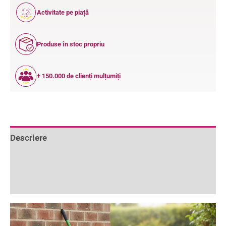
12
Activitate pe piață
ANI
Produse în stoc propriu
+ 150.000 de clienți mulțumiți
Descriere
Informații suplimentare
Recenzii (0)