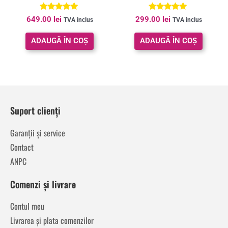
Evaluat la
Evaluat la
649.00
lei
299.00
lei
TVA inclus
TVA inclus
4.80
4.90
din 5
din 5
ADAUGĂ ÎN COȘ
ADAUGĂ ÎN COȘ
Suport clienți
Garanții și service
Contact
ANPC
Comenzi și livrare
Contul meu
Livrarea și plata comenzilor