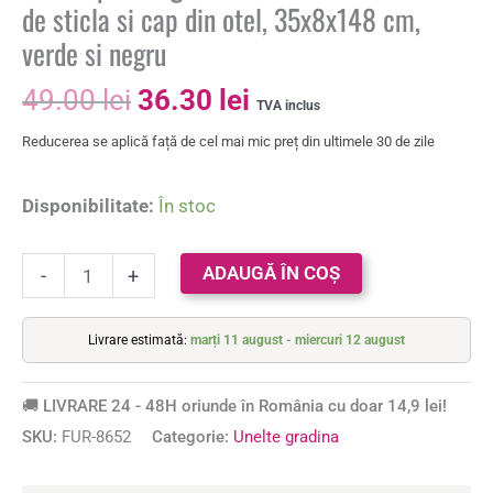
de sticla si cap din otel, 35x8x148 cm,
verde si negru
49.00
lei
36.30
lei
TVA inclus
Reducerea se aplică față de cel mai mic preț din ultimele 30 de zile
Disponibilitate:
În stoc
ADAUGĂ ÎN COȘ
-
+
Livrare estimată:
marți 11 august - miercuri 12 august
🚚 LIVRARE 24 - 48H oriunde în România cu doar 14,9 lei!
SKU:
FUR-8652
Categorie:
Unelte gradina