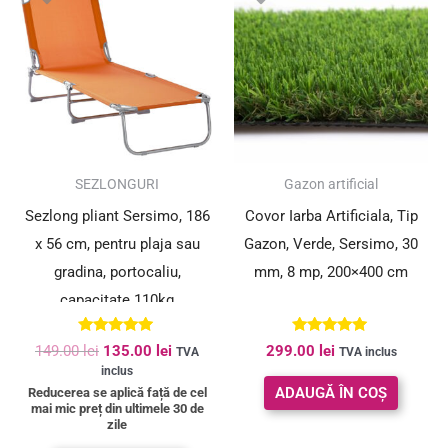
a
este:
fost:
135.00 lei.
149.00 lei.
SUPER PREȚ!
SEZLONGURI
Gazon artificial
Sezlong pliant Sersimo, 186
Covor Iarba Artificiala, Tip
x 56 cm, pentru plaja sau
Gazon, Verde, Sersimo, 30
gradina, portocaliu,
mm, 8 mp, 200×400 cm
capacitate 110kg
Evaluat la
Evaluat la
149.00
lei
135.00
lei
299.00
lei
TVA
TVA inclus
4.91
5.00
inclus
din 5
din 5
ADAUGĂ ÎN COȘ
Reducerea se aplică față de cel
mai mic preț din ultimele 30 de
zile