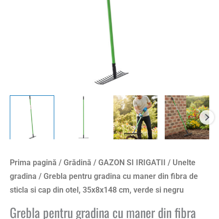
de
sticla
si
cap
din
otel,
35x8x148
cm,
verde
si
negru
Prima pagină
/
Grădină
/
GAZON SI IRIGATII
/
Unelte
gradina
/ Grebla pentru gradina cu maner din fibra de
sticla si cap din otel, 35x8x148 cm, verde si negru
Grebla pentru gradina cu maner din fibra