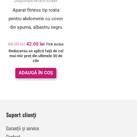
Disponibil livrare locker
Aparat fitness tip roata
pentru abdomene cu covor
din spuma, albastru negru
68.00
lei
42.00
lei
TVA inclus
Reducerea se aplică față de cel
mai mic preț din ultimele 30 de
zile
ADAUGĂ ÎN COȘ
Suport clienți
Garanții și service
Contact