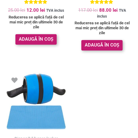
Evaluat la
Evaluat la
25.00
lei
12.00
lei
117.00
lei
88.00
lei
TVA inclus
TVA
5.00
5.00
inclus
Reducerea se aplică față de cel
din 5
din 5
mai mic preț din ultimele 30 de
Reducerea se aplică față de cel
zile
mai mic preț din ultimele 30 de
zile
ADAUGĂ ÎN COȘ
ADAUGĂ ÎN COȘ
Prețul
Prețul
inițial
curent
a
este:
fost:
42.00 lei.
68.00 lei.
SUPER PREȚ!