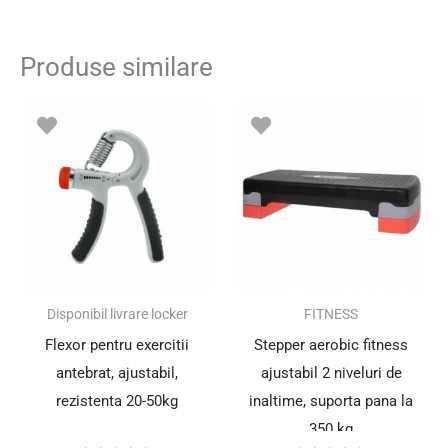
Produse similare
Prețul
Prețul
Prețul
Prețul
inițial
curent
inițial
curent
a
este:
a
este:
fost:
12.00 lei.
fost:
88.00 lei.
25.00 lei.
117.00 lei.
SUPER PREȚ!
SUPER PREȚ!
Disponibil livrare locker
FITNESS
Flexor pentru exercitii
Stepper aerobic fitness
antebrat, ajustabil,
ajustabil 2 niveluri de
rezistenta 20-50kg
inaltime, suporta pana la
350 kg