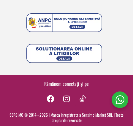
Rămânem conectați și pe
F
I
a
n
c
s
SERSIMO ® 2014 - 2026 | Marca inregistrata a Sersimo Market SRL | Toate
drepturile rezervate
e
t
b
a