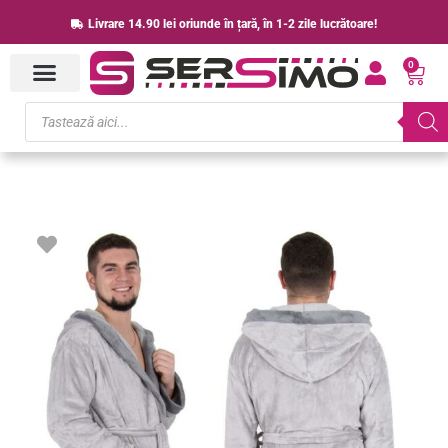
Skip
Livrare 14.90 lei oriunde în țară, în 1-2 zile lucrătoare!
to
0
content
Cart
Products
search