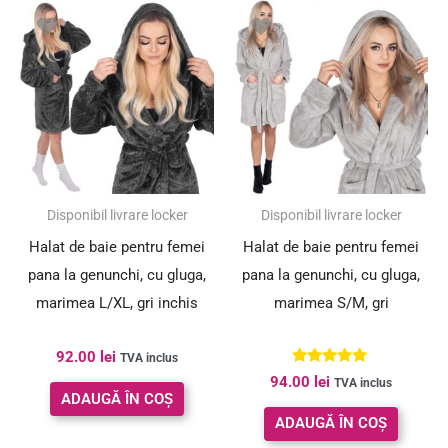
Disponibil livrare locker
Disponibil livrare locker
Halat de baie pentru femei
Halat de baie pentru femei
pana la genunchi, cu gluga,
pana la genunchi, cu gluga,
marimea L/XL, gri inchis
marimea S/M, gri
92.00
lei
TVA inclus
Evaluat la
94.00
lei
TVA inclus
5.00
ADAUGĂ ÎN COȘ
din 5
ADAUGĂ ÎN COȘ