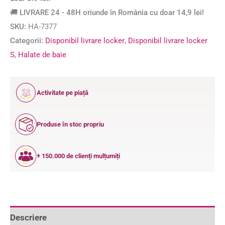
🚚 LIVRARE 24 - 48H oriunde în România cu doar 14,9 lei!
SKU:
HA-7377
Categorii:
Disponibil livrare locker
,
Disponibil livrare locker
S
,
Halate de baie
12
Activitate pe piață
ANI
Produse în stoc propriu
+ 150.000 de clienți mulțumiți
Descriere