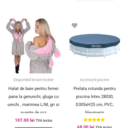
Disponibil livrare locker
Accesorii piscine
Halat de baie pentru femei
Prelata rotunda pentru
pana la genunchi, gluga cu
piscina Intex 28030,
urechi , marimea L/M, gri si
D305xH25 cm, PVC,
nuante de roz
bleumarin
107.00
lei
TVA inclus
Evaluat la
68.00
lei
TVA inclus