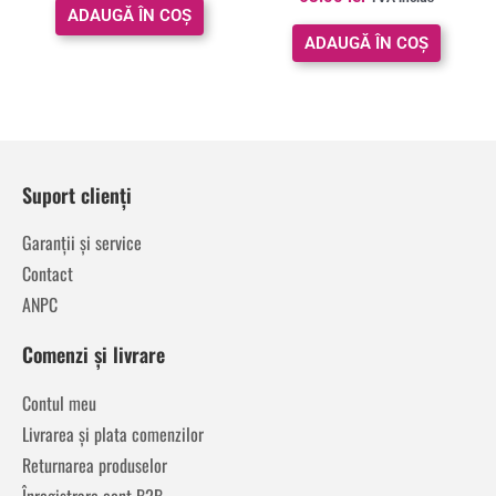
5.00
ADAUGĂ ÎN COȘ
din 5
ADAUGĂ ÎN COȘ
Suport clienți
Garanții și service
Contact
ANPC
Comenzi și livrare
Contul meu
Livrarea și plata comenzilor
Returnarea produselor
Înregistrare cont B2B