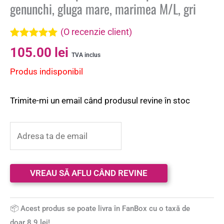
genunchi, gluga mare, marimea M/L, gri
(O recenzie client)
Evaluat la
105.00
lei
5.00
din 5 pe
TVA inclus
baza unei
Produs indisponibil
singure
evaluări
Trimite-mi un email când produsul revine în stoc
📦 Acest produs se poate livra în FanBox cu o taxă de
doar 8.9 lei!