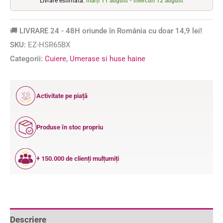
Livrare estimată:
marți 11 august - miercuri 12 august
🚚 LIVRARE 24 - 48H oriunde în România cu doar 14,9 lei!
SKU:
EZ-HSR65BX
Categorii:
Cuiere
,
Umerase si huse haine
12
Activitate pe piață
ANI
Produse în stoc propriu
+ 150.000 de clienți mulțumiți
Descriere