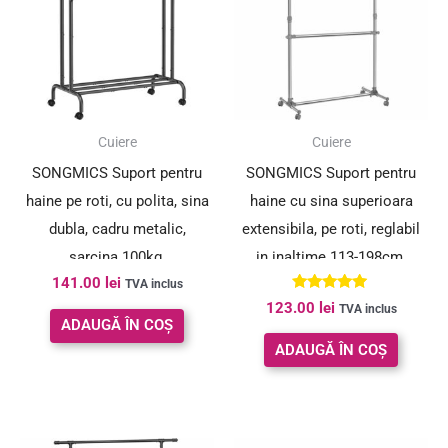
Cuiere
Cuiere
SONGMICS Suport pentru
SONGMICS Suport pentru
haine pe roti, cu polita, sina
haine cu sina superioara
dubla, cadru metalic,
extensibila, pe roti, reglabil
sarcina 100kg,
in inaltime 113-198cm,
141.00
lei
53x104x155cm, negru
argintiu
TVA inclus
Evaluat la
123.00
lei
TVA inclus
5.00
ADAUGĂ ÎN COȘ
din 5
ADAUGĂ ÎN COȘ