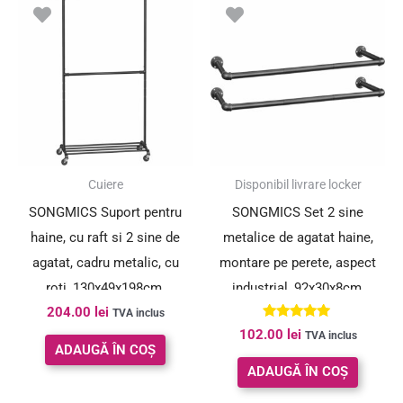
Cuiere
Disponibil livrare locker
SONGMICS Suport pentru
SONGMICS Set 2 sine
haine, cu raft si 2 sine de
metalice de agatat haine,
agatat, cadru metalic, cu
montare pe perete, aspect
roti, 130x49x198cm,
industrial, 92x30x8cm,
204.00
lei
industrial, negru
negru
TVA inclus
Evaluat la
102.00
lei
TVA inclus
5.00
ADAUGĂ ÎN COȘ
din 5
ADAUGĂ ÎN COȘ