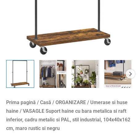
raft
inferior,
cadru
metalic
si
PAL,
stil
industrial,
104x40x162
cm,
maro
rustic
Prima pagină
/
Casă
/
ORGANIZARE
/
Umerase si huse
si
haine
/ VASAGLE Suport haine cu bara metalica si raft
negru
inferior, cadru metalic si PAL, stil industrial, 104x40x162
cm, maro rustic si negru