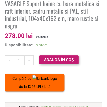
VASAGLE Suport haine cu bara metalica si
raft inferior, cadru metalic si PAL, stil
industrial, 104x40x162 cm, maro rustic si
negru
278.00
lei
TVA inclus
Disponibilitate:
În stoc
ADAUGĂ ÎN COȘ
-
+
Cumpără cu
de la 13.26 LEI / lună