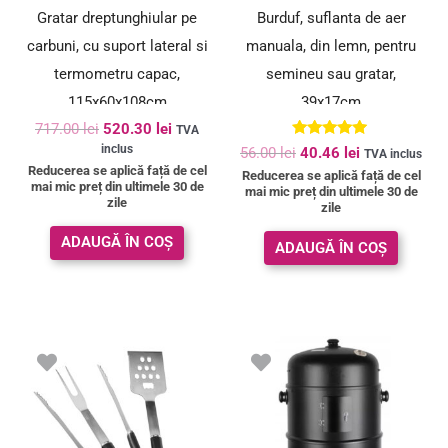
Gratar dreptunghiular pe
Burduf, suflanta de aer
carbuni, cu suport lateral si
manuala, din lemn, pentru
termometru capac,
semineu sau gratar,
115x60x108cm
39x17cm
717.00
lei
520.30
lei
TVA
Evaluat la
inclus
56.00
lei
40.46
lei
TVA inclus
5.00
Reducerea se aplică față de cel
Reducerea se aplică față de cel
din 5
mai mic preț din ultimele 30 de
mai mic preț din ultimele 30 de
zile
zile
ADAUGĂ ÎN COȘ
ADAUGĂ ÎN COȘ
Prețul
Prețul
inițial
curent
a
este:
fost:
193.60 le
243.00 lei.