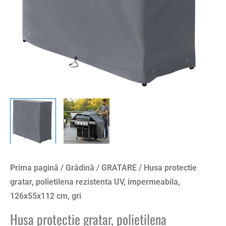
126x55x112
cm,
gri
Prima pagină
/
Grădină
/
GRATARE
/ Husa protectie
gratar, polietilena rezistenta UV, impermeabila,
126x55x112 cm, gri
Husa protectie gratar, polietilena