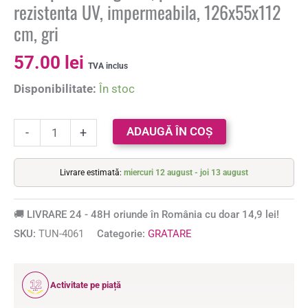
rezistenta UV, impermeabila, 126x55x112
cm, gri
57.00
lei
TVA inclus
Disponibilitate:
În stoc
ADAUGĂ ÎN COȘ
-
+
Livrare estimată:
miercuri 12 august - joi 13 august
🚚 LIVRARE 24 - 48H oriunde în România cu doar 14,9 lei!
SKU:
TUN-4061
Categorie:
GRATARE
12
Activitate pe piață
ANI