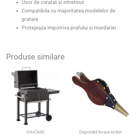
Usor de curatat si intretinut
Compatibila cu majoritatea modelelor de
gratare
Protejeaza impotriva prafului si murdariei
Produse similare
Prețul
Prețul
Prețul
Prețul
inițial
curent
inițial
curent
a
este:
a
este:
fost:
520.30 lei.
fost:
40.46 lei.
717.00 lei.
56.00 lei.
SUPER PREȚ!
SUPER PREȚ!
GRATARE
Disponibil livrare locker