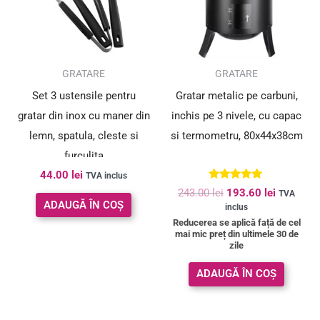
SUPER PREȚ!
GRATARE
GRATARE
Set 3 ustensile pentru
Gratar metalic pe carbuni,
gratar din inox cu maner din
inchis pe 3 nivele, cu capac
lemn, spatula, cleste si
si termometru, 80x44x38cm
furculita
44.00
lei
TVA inclus
Evaluat la
243.00
lei
193.60
lei
TVA
5.00
ADAUGĂ ÎN COȘ
inclus
din 5
Reducerea se aplică față de cel
mai mic preț din ultimele 30 de
zile
ADAUGĂ ÎN COȘ