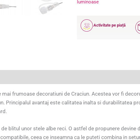
luminoase
12
Activitate pe piață
ANI
(0)
 mai frumoase decoratiuni de Craciun. Acestea vor fi decorul
 Principalul avantaj este calitatea inalta si durabilitatea p
ard.
de blitul unor stele albe reci. O astfel de propunere devine d
t compatibile, ceea ce inseamna ca le puteti combina in setur