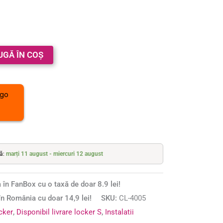
UGĂ ÎN COȘ
tă:
marți 11 august - miercuri 12 august
 în FanBox cu o taxă de doar 8.9 lei!
n România cu doar 14,9 lei!
SKU:
CL-4005
ocker
,
Disponibil livrare locker S
,
Instalatii