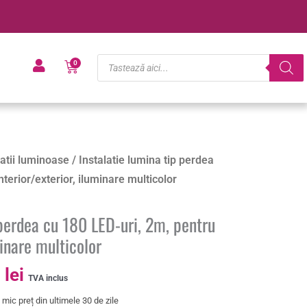
Products
Cart
0
search
Prețul
latii luminoase
/ Instalatie lumina tip perdea
curent
nterior/exterior, iluminare multicolor
este:
101.00 lei.
 perdea cu 180 LED-uri, 2m, pentru
lei.
minare multicolor
0
lei
TVA inclus
mic preț din ultimele 30 de zile