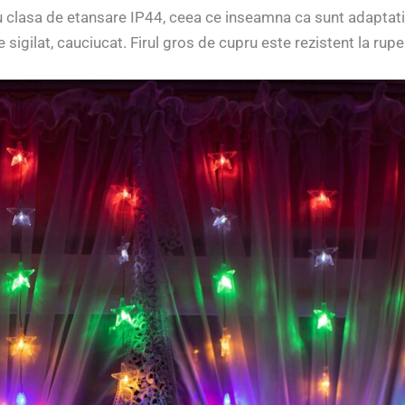
 clasa de etansare IP44, ceea ce inseamna ca sunt adaptati pe
 sigilat, cauciucat. Firul gros de cupru este rezistent la rup