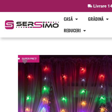
Skip
Livrare 14
to
content
CASĂ
GRĂDINĂ
REDUCERI
SUPER PREȚ!