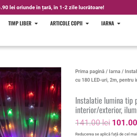
.90 lei oriunde în țară, în 1-2 zile lucrătoare!
TIMP LIBER
ARTICOLE COPII
IARNA
Prețul
Cantitate
Prima pagină
/
Iarna
/
Insta
inițial
Instalatie
cu 180 LED-uri, 2m, pentru i
a
lumina
fost:
tip
Instalatie lumina tip
141.00 
perdea
interior/exterior, ilu
cu
141.00
lei
101.0
180
LED-
Reducerea se aplică față de cel mai 