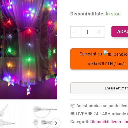
uri,
2m,
Disponibilitate:
În stoc
pentru
interior/exterior,
ADA
-
+
iluminare
multicolor
Cumpără cu
de la 6.97 LEI / lună
Livrare estima
📦 Acest produs se poate livra
🚚 LIVRARE 24 - 48H oriunde î
Categorii:
Disponibil livrare l