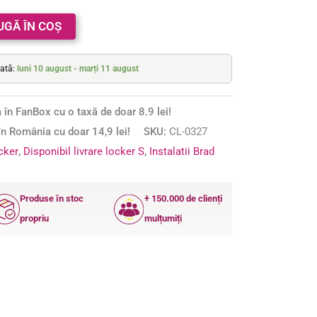
UGĂ ÎN COȘ
mată:
luni 10 august - marți 11 august
 în FanBox cu o taxă de doar 8.9 lei!
n România cu doar 14,9 lei!
SKU:
CL-0327
ocker
,
Disponibil livrare locker S
,
Instalatii Brad
Produse în stoc
+ 150.000 de clienți
propriu
mulțumiți