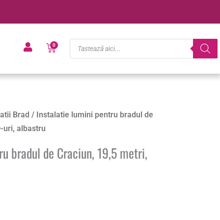
Products
Cart
0
search
latii Brad
/ Instalatie lumini pentru bradul de
-uri, albastru
ru bradul de Craciun, 19,5 metri,