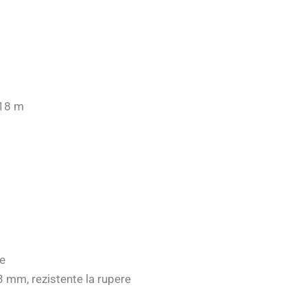
 18 m
re
3 mm, rezistente la rupere