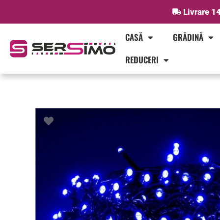
Skip
Livrare 14
to
content
CASĂ
GRĂDINĂ
REDUCERI