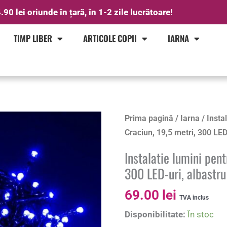
.90 lei oriunde în țară, în 1-2 zile lucrătoare!
TIMP LIBER
ARTICOLE COPII
IARNA
Cantitate
Prima pagină
/
Iarna
/
Insta
Instalatie
Craciun, 19,5 metri, 300 LED
lumini
Instalatie lumini pent
pentru
300 LED-uri, albastru
bradul
de
69.00
lei
TVA inclus
Craciun,
Disponibilitate:
În stoc
19,5