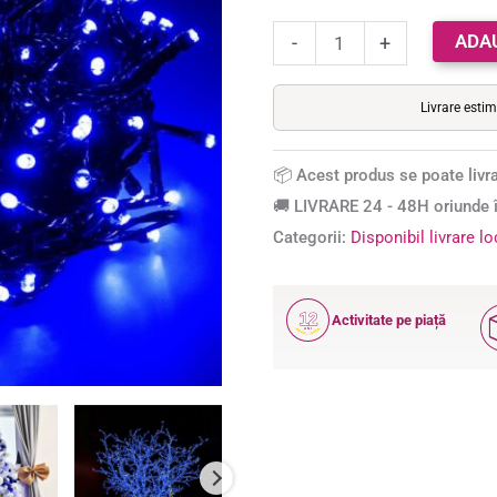
metri,
ADA
300
-
+
LED-
uri,
Livrare esti
albastru
📦 Acest produs se poate livra
🚚 LIVRARE 24 - 48H oriunde î
Categorii:
Disponibil livrare l
12
Activitate pe piață
ANI