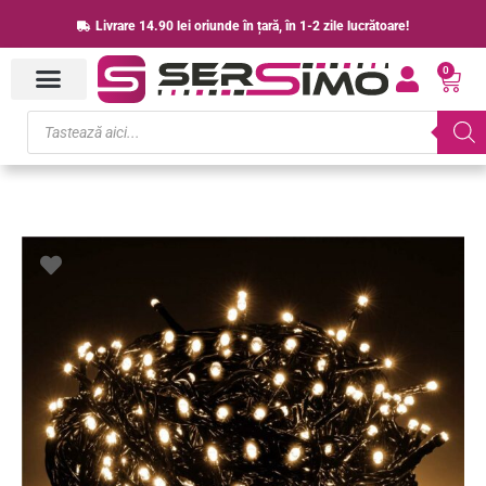
Skip
Livrare 14.90 lei oriunde în țară, în 1-2 zile lucrătoare!
to
0
content
Cart
Products
search
Cantitate
Instalatie
lumini
pentru
bradul
de
Craciun,
81,5