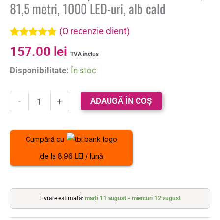
81,5 metri, 1000 LED-uri, alb cald
(O recenzie client)
Evaluat la
157.00
lei
5.00
din 5 pe
TVA inclus
baza unei
Disponibilitate:
În stoc
singure
evaluări
ADAUGĂ ÎN COȘ
-
+
Cumpără cu
de la 8.96 LEI / lună
Livrare estimată:
marți 11 august - miercuri 12 august