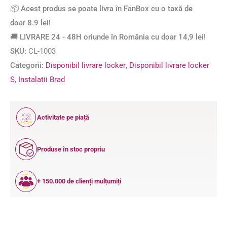
📦 Acest produs se poate livra în FanBox cu o taxă de
doar 8.9 lei!
🚚 LIVRARE 24 - 48H oriunde în România cu doar 14,9 lei!
SKU:
CL-1003
Categorii:
Disponibil livrare locker
,
Disponibil livrare locker
S
,
Instalatii Brad
12
Activitate pe piață
ANI
Produse în stoc propriu
+ 150.000 de clienți mulțumiți