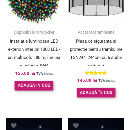
Disponibil livrare locker
Accesorii trambuline
Instalatie luminoasa LED
Plasa de siguranta si
exterior/interior, 1000 LED-
protectie pentru trambuline
uri multicolor, 80 m, lumina
TSN244, 244cm cu 6 stalpi
constanta, IP44,
exteriori
155.00
lei
conectabila
TVA inclus
Evaluat la
145.00
lei
TVA inclus
5.00
ADAUGĂ ÎN COȘ
din 5
ADAUGĂ ÎN COȘ