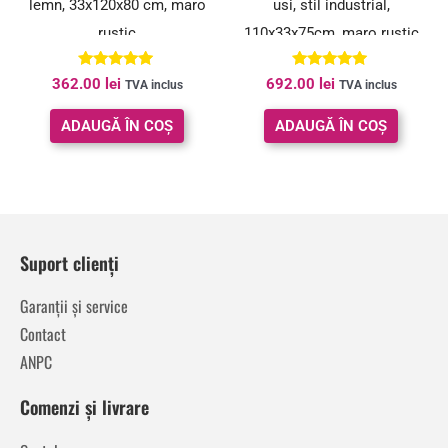
lemn, 33x120x80 cm, maro
usi, stil industrial,
rustic
110x33x75cm, maro rustic
si negru
Evaluat la
Evaluat la
362.00
lei
692.00
lei
TVA inclus
TVA inclus
5.00
5.00
din 5
din 5
ADAUGĂ ÎN COȘ
ADAUGĂ ÎN COȘ
Suport clienți
Garanții și service
Contact
ANPC
Comenzi și livrare