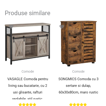
Produse similare
Comode
Comode
VASAGLE Comoda pentru
SONGMICS Comoda cu 3
living sau bucatarie, cu 2
sertare si dulap,
usi glisante, rafturi
60x30x80cm, maro rustic
reglabile, stil rustic,
33x100x80cm, gri