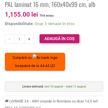
PAL laminat 16 mm, 160x40x99 cm, alb
1,155.00
lei
TVA inclus
Disponibilitate:
Doar 3 rămase în stoc
ADAUGĂ ÎN COȘ
-
+
Cumpără cu
începând de la 44.44 LEI
Livrare estimată:
luni 10 august - marți 11 august
🚚 LIVRARE 24 - 48H oriunde în România cu doar 14,9 lei!
SKU:
AK-52850088-3/3