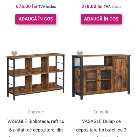
Evaluat la
Evaluat la
676.00
lei
378.00
lei
TVA inclus
TVA inclus
5.00
5.00
din 5
din 5
ADAUGĂ ÎN COȘ
ADAUGĂ ÎN COȘ
Comode
Comode
VASAGLE Biblioteca, raft cu
VASAGLE Dulap de
6 unitati de depozitare, din
depozitare tip bufet, cu 3