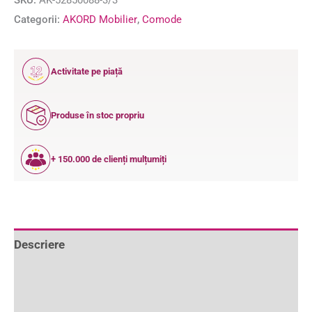
Categorii:
AKORD Mobilier
,
Comode
12
Activitate pe piață
ANI
Produse în stoc propriu
+ 150.000 de clienți mulțumiți
Descriere
Informații suplimentare
Recenzii (0)