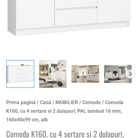
dulapuri,
PAL
laminat
16
mm,
160x40x99
cm,
alb
Prima pagină
/
Casă
/
MOBILIER
/
Comode
/ Comoda
K160, cu 4 sertare si 2 dulapuri, PAL laminat 16 mm,
160x40x99 cm, alb
Comoda K160, cu 4 sertare si 2 dulapuri,