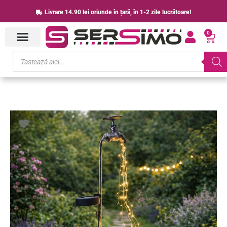
Skip
Livrare 14.90 lei oriunde în țară, în 1-2 zile lucrătoare!
to
0
content
Cart
Products
search