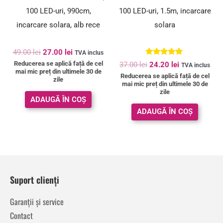
100 LED-uri, 990cm,
100 LED-uri, 1.5m, incarcare
incarcare solara, alb rece
solara
49.00
lei
27.00
lei
TVA inclus
Evaluat la
Reducerea se aplică față de cel
37.00
lei
24.20
lei
TVA inclus
5.00
mai mic preț din ultimele 30 de
Reducerea se aplică față de cel
din 5
zile
mai mic preț din ultimele 30 de
zile
ADAUGĂ ÎN COȘ
ADAUGĂ ÎN COȘ
Suport clienți
Garanții și service
Contact