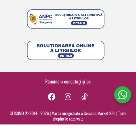
Rămânem conectați și pe
F
I
a
n
c
s
SERSIMO ® 2014 - 2026 | Marca inregistrata a Sersimo Market SRL | Toate
drepturile rezervate
e
t
b
a
o
g