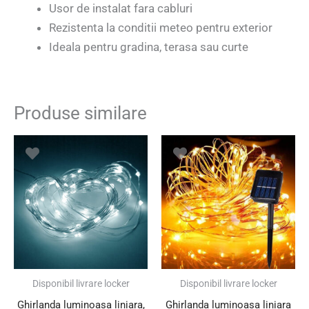
Usor de instalat fara cabluri
Rezistenta la conditii meteo pentru exterior
Ideala pentru gradina, terasa sau curte
Produse similare
Prețul
Prețul
Prețul
Prețul
inițial
curent
inițial
curent
a
este:
a
este:
fost:
27.00 lei.
fost:
24.20 lei.
49.00 lei.
37.00 lei.
SUPER PREȚ!
SUPER PREȚ!
Disponibil livrare locker
Disponibil livrare locker
Ghirlanda luminoasa liniara,
Ghirlanda luminoasa liniara