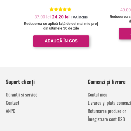
49.0
Evaluat la
Reducerea se
37.00
lei
24.20
lei
TVA inclus
5.00
d
Reducerea se aplică față de cel mai mic preț
din 5
din ultimele 30 de zile
ADAUGĂ ÎN COȘ
Suport clienți
Comenzi și livrare
Garanții și service
Contul meu
Contact
Livrarea și plata comenzi
ANPC
Returnarea produselor
Înregistrare cont B2B