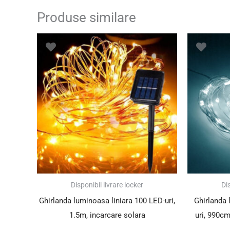
Produse similare
Prețul
Prețul
inițial
curent
a
este:
fost:
24.20 lei.
37.00 lei.
SUPER PREȚ!
SUPER PREȚ!
Disponibil livrare locker
Dis
Ghirlanda luminoasa liniara 100 LED-uri,
Ghirlanda 
1.5m, incarcare solara
uri, 990cm