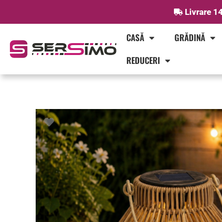
Skip
Livrare 14
to
content
CASĂ
GRĂDINĂ
REDUCERI