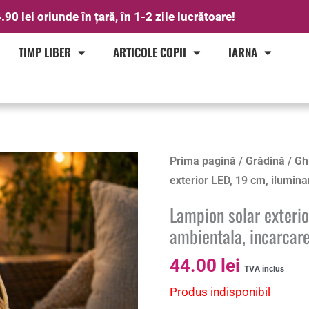
.90 lei oriunde în țară, în 1-2 zile lucrătoare!
TIMP LIBER
ARTICOLE COPII
IARNA
Prima pagină
/
Grădină
/
Gh
exterior LED, 19 cm, ilumin
Lampion solar exterio
ambientala, incarcare
44.00
lei
TVA inclus
Produs indisponibil