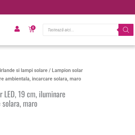
Products
Cart
0
search
irlande si lampi solare
/ Lampion solar
are ambientala, incarcare solara, maro
r LED, 19 cm, iluminare
 solara, maro