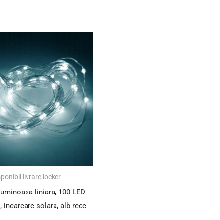
Prețul
Prețul
inițial
curent
a
este:
fost:
27.00 lei.
49.00 lei.
ponibil livrare locker
luminoasa liniara, 100 LED-
, incarcare solara, alb rece