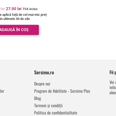
0
lei
27.00
lei
TVA inclus
 aplică față de cel mai mic preț
in ultimele 30 de zile
ADAUGĂ ÎN COȘ
Sersimo.ro
Fii
Vei 
Despre noi
info
lor
Program de fidelitate - Sersimo Plus
abon
Blog
Termeni și condiții
Politica de confidentialitate