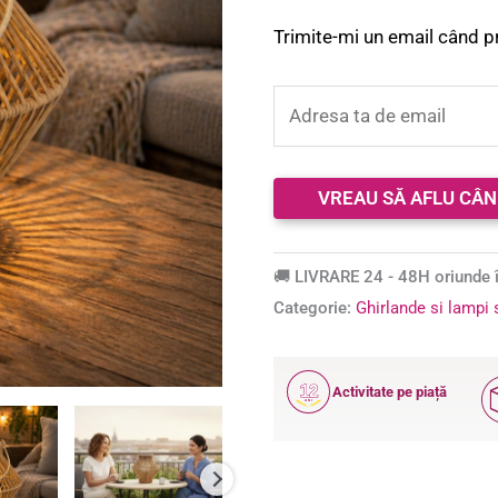
Trimite-mi un email când p
🚚 LIVRARE 24 - 48H oriunde î
Categorie:
Ghirlande si lampi 
12
Activitate pe piață
ANI