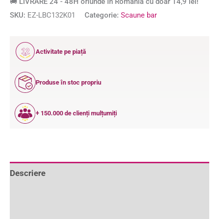
🚚 LIVRARE 24 - 48H oriunde în România cu doar 14,9 lei!
SKU:
EZ-LBC132K01
Categorie:
Scaune bar
12
Activitate pe piață
ANI
Produse în stoc propriu
+ 150.000 de clienți mulțumiți
Descriere
Informații suplimentare
Recenzii (0)