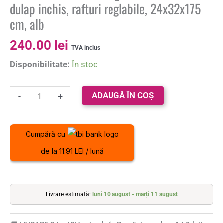
dulap inchis, rafturi reglabile, 24x32x175
cm, alb
240.00
lei
TVA inclus
Disponibilitate:
În stoc
ADAUGĂ ÎN COȘ
-
+
Cumpără cu
de la 11.91 LEI / lună
Livrare estimată:
luni 10 august - marți 11 august