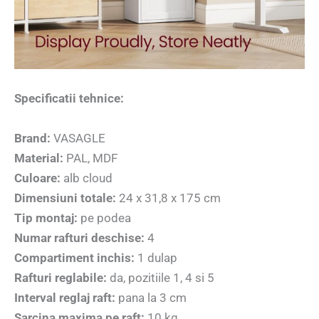
Specificatii tehnice:
Brand:
VASAGLE
Material:
PAL, MDF
Culoare:
alb cloud
Dimensiuni totale:
24 x 31,8 x 175 cm
Tip montaj:
pe podea
Numar rafturi deschise:
4
Compartiment inchis:
1 dulap
Rafturi reglabile:
da, pozitiile 1, 4 si 5
Interval reglaj raft:
pana la 3 cm
Sarcina maxima pe raft:
10 kg