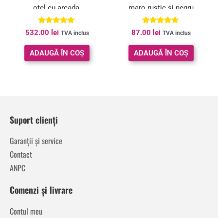
otel cu arcada,
maro rustic si negru
83x30x184cm, auriu
Evaluat la
Evaluat la
532.00
lei
87.00
lei
TVA inclus
TVA inclus
5.00
5.00
din 5
din 5
ADAUGĂ ÎN COȘ
ADAUGĂ ÎN COȘ
Suport clienți
Garanții și service
Contact
ANPC
Comenzi și livrare
Contul meu