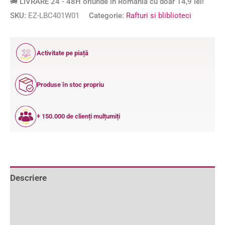
🚚 LIVRARE 24 - 48H oriunde în România cu doar 14,9 lei!
SKU:
EZ-LBC401W01
Categorie:
Rafturi si bliblioteci
12
Activitate pe piață
ANI
Produse în stoc propriu
+ 150.000 de clienți mulțumiți
Descriere
Informații suplimentare
Recenzii (0)