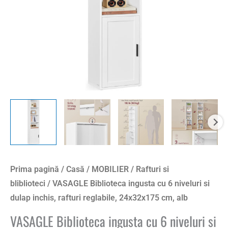
dulap
inchis,
rafturi
reglabile,
24x32x175
cm,
alb
Prima pagină
/
Casă
/
MOBILIER
/
Rafturi si
bliblioteci
/ VASAGLE Biblioteca ingusta cu 6 niveluri si
dulap inchis, rafturi reglabile, 24x32x175 cm, alb
VASAGLE Biblioteca ingusta cu 6 niveluri si