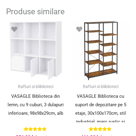
Produse similare
Rafturi si bliblioteci
Rafturi si bliblioteci
VASAGLE Biblioteca din
VASAGLE Biblioteca cu
lemn, cu 9 cuburi, 3 dulapuri
suport de depozitare pe 5
inferioare, 98x98x29cm, alb
etaje, 30x100x170cm, stil
industrial, maro rustic si
negru
Evaluat la
Evaluat la