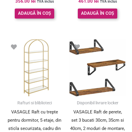
356.00
lei
461.00
lei
TVA inclus
TVA inclus
5.00
5.00
din 5
din 5
ADAUGĂ ÎN COȘ
ADAUGĂ ÎN COȘ
Rafturi si bliblioteci
Disponibil livrare locker
VASAGLE Raft cu trepte
VASAGLE Raft de perete,
pentru dormitor, 5 etaje, din
set 3 bucati 30cm, 35cm si
sticla securizata, cadru din
40cm, 2 moduri de montare,