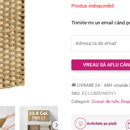
baza unei
Produs indisponibil
singure
evaluări
Trimite-mi un email când p
🚚 LIVRARE 24 - 48H oriunde î
SKU:
EZ-LCB051N01V1
Categorii:
Cosuri de rufe
,
Disp
12
Activitate pe piață
ANI