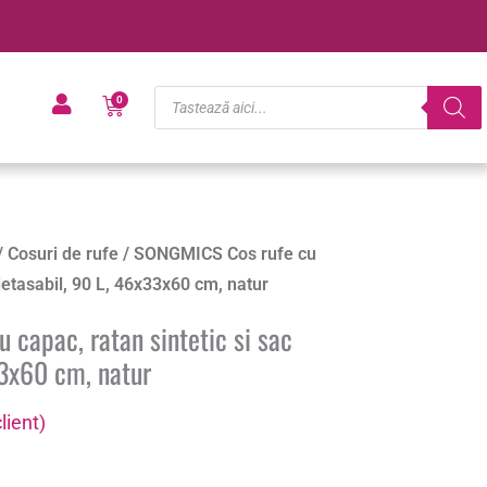
Products
Cart
0
search
/
Cosuri de rufe
/ SONGMICS Cos rufe cu
 detasabil, 90 L, 46x33x60 cm, natur
capac, ratan sintetic si sac
33x60 cm, natur
lient)