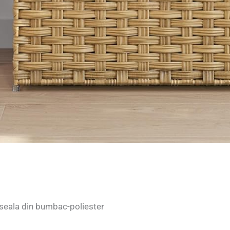
useala din bumbac-poliester