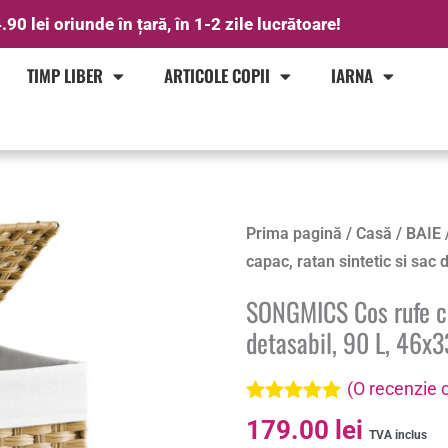
.90 lei oriunde în țară, în 1-2 zile lucrătoare!
TIMP LIBER
ARTICOLE COPII
IARNA
Prima pagină
/
Casă
/
BAIE
capac, ratan sintetic si sac
SONGMICS Cos rufe cu 
detasabil, 90 L, 46x
(O recenzie c
Evaluat la
179.00
lei
5.00
din 5 pe
TVA inclus