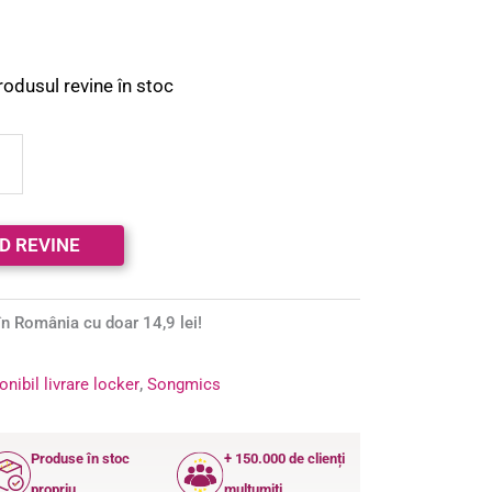
rodusul revine în stoc
n România cu doar 14,9 lei!
onibil livrare locker
,
Songmics
Produse în stoc
+ 150.000 de clienți
propriu
mulțumiți