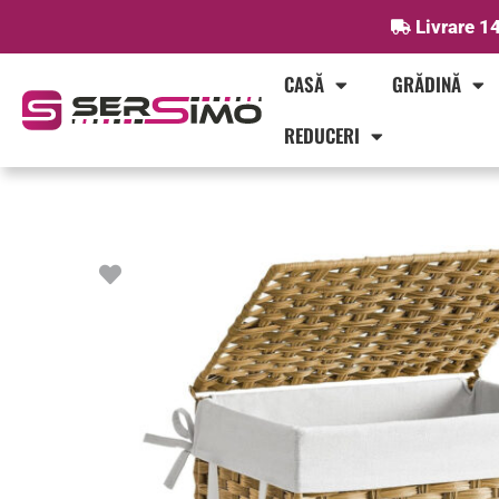
Skip
Livrare 14
to
content
CASĂ
GRĂDINĂ
REDUCERI