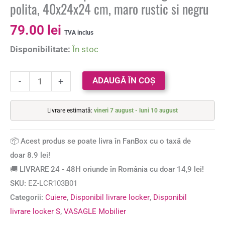
polita, 40x24x24 cm, maro rustic si negru
79.00
lei
TVA inclus
Disponibilitate:
În stoc
ADAUGĂ ÎN COȘ
-
+
Livrare estimată:
vineri 7 august - luni 10 august
📦 Acest produs se poate livra în FanBox cu o taxă de
doar 8.9 lei!
🚚 LIVRARE 24 - 48H oriunde în România cu doar 14,9 lei!
SKU:
EZ-LCR103B01
Categorii:
Cuiere
,
Disponibil livrare locker
,
Disponibil
livrare locker S
,
VASAGLE Mobilier