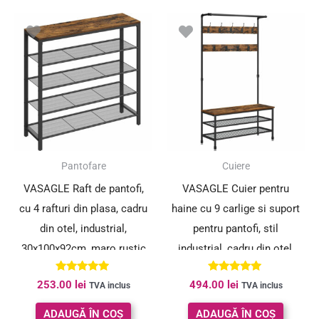
Pantofare
Cuiere
VASAGLE Raft de pantofi,
VASAGLE Cuier pentru
cu 4 rafturi din plasa, cadru
haine cu 9 carlige si suport
din otel, industrial,
pentru pantofi, stil
30x100x92cm, maro rustic
industrial, cadru din otel,
si negru
100x42x182 cm
Evaluat la
Evaluat la
253.00
lei
494.00
lei
TVA inclus
TVA inclus
5.00
5.00
din 5
din 5
ADAUGĂ ÎN COȘ
ADAUGĂ ÎN COȘ