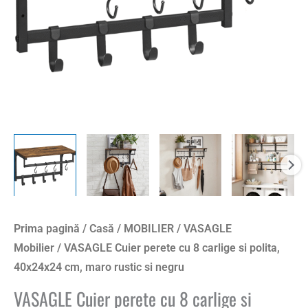
polita,
40x24x24
cm,
maro
rustic
si
negru
Prima pagină
/
Casă
/
MOBILIER
/
VASAGLE
Mobilier
/ VASAGLE Cuier perete cu 8 carlige si polita,
40x24x24 cm, maro rustic si negru
VASAGLE Cuier perete cu 8 carlige si