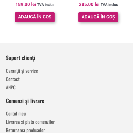
Evaluat la
Evaluat la
189.00
lei
285.00
lei
TVA inclus
TVA inclus
4.89
5.00
din 5
din 5
ADAUGĂ ÎN COȘ
ADAUGĂ ÎN COȘ
Suport clienți
Garanții și service
Contact
ANPC
Comenzi și livrare
Contul meu
Livrarea și plata comenzilor
Returnarea produselor