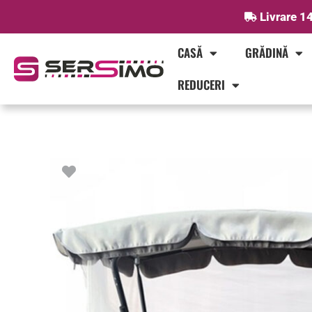
Skip
Livrare 14
to
content
CASĂ
GRĂDINĂ
REDUCERI