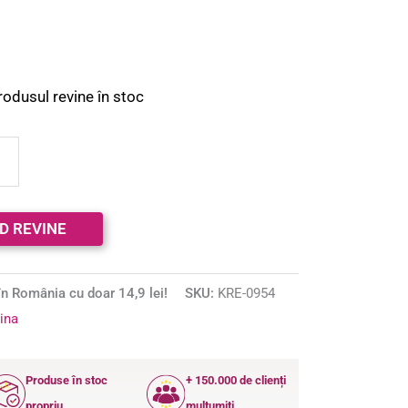
s
rodusul revine în stoc
n România cu doar 14,9 lei!
SKU:
KRE-0954
ina
Produse în stoc
+ 150.000 de clienți
propriu
mulțumiți