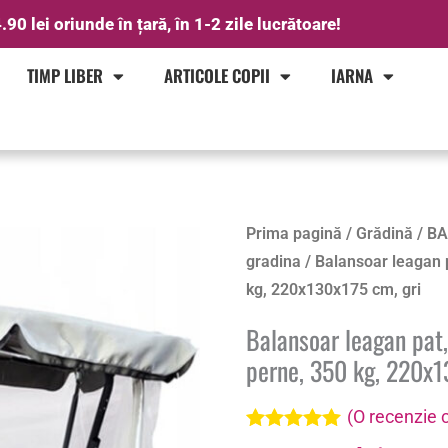
.90 lei oriunde în țară, în 1-2 zile lucrătoare!
TIMP LIBER
ARTICOLE COPII
IARNA
Prima pagină
/
Grădină
/
BA
gradina
/ Balansoar leagan p
kg, 220x130x175 cm, gri
Balansoar leagan pat,
perne, 350 kg, 220x1
(O recenzie c
Evaluat la