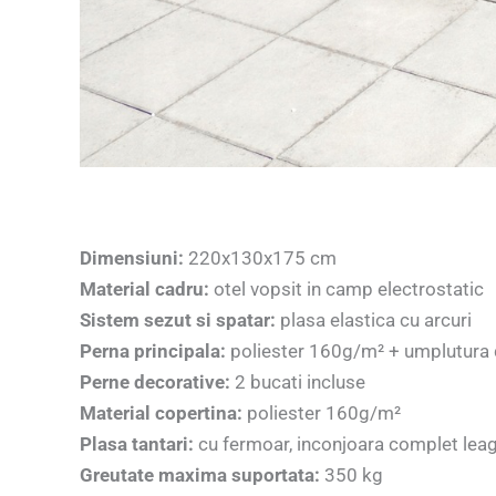
Dimensiuni:
220x130x175 cm
Material cadru:
otel vopsit in camp electrostatic
Sistem sezut si spatar:
plasa elastica cu arcuri
Perna principala:
poliester 160g/m² + umplutura d
Perne decorative:
2 bucati incluse
Material copertina:
poliester 160g/m²
Plasa tantari:
cu fermoar, inconjoara complet lea
Greutate maxima suportata:
350 kg