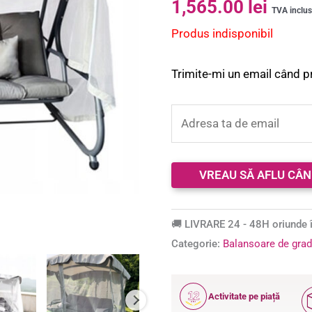
1,565.00
lei
5.00
din 5 pe
TVA inclu
baza unei
Produs indisponibil
singure
evaluări
Trimite-mi un email când p
🚚 LIVRARE 24 - 48H oriunde î
Categorie:
Balansoare de grad
12
Activitate pe piață
ANI