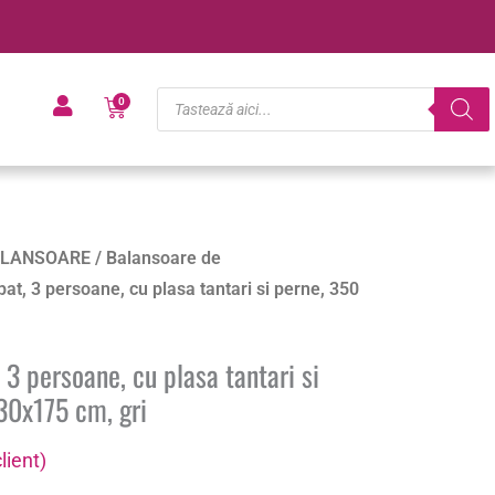
Products
Cart
0
search
LANSOARE
/
Balansoare de
at, 3 persoane, cu plasa tantari si perne, 350
 3 persoane, cu plasa tantari si
30x175 cm, gri
lient)