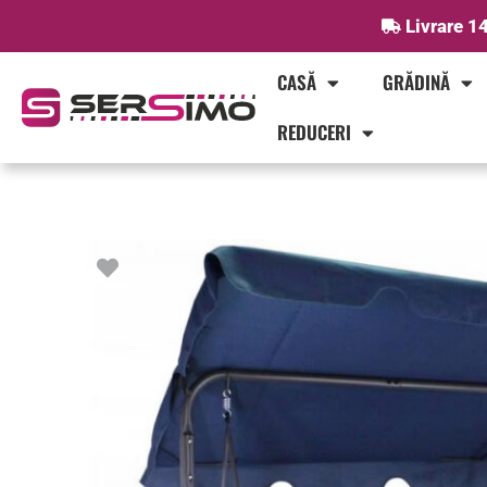
Skip
Livrare 14
to
content
CASĂ
GRĂDINĂ
REDUCERI