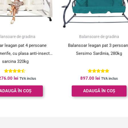
lansoare de gradina
Balansoare de gradina
ar leagan pat 4 persoane
Balansoar leagan pat 3 persoa
erife, cu plasa anti-insecte,
Sersimo Sardinia, 280kg
sarcina 320kg
Evaluat la
Evaluat la
276.00
lei
897.00
lei
TVA inclus
TVA inclus
4.33
4.82
din 5
din 5
ADAUGĂ ÎN COȘ
ADAUGĂ ÎN COȘ