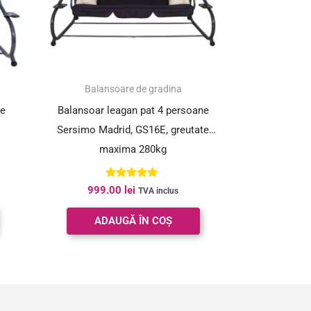
Balansoare de gradina
ne
Balansoar leagan pat 4 persoane
Sersimo Madrid, GS16E, greutate
maxima 280kg
Evaluat la
999.00
lei
TVA inclus
5.00
din 5
ADAUGĂ ÎN COȘ