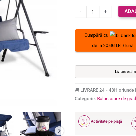
220kg,
ADA
albastru
-
+
Cumpără cu
de la 20.66 LEI / lună
Livrare esti
🚚 LIVRARE 24 - 48H oriunde î
Categorie:
Balansoare de grad
12
Activitate pe piață
ANI