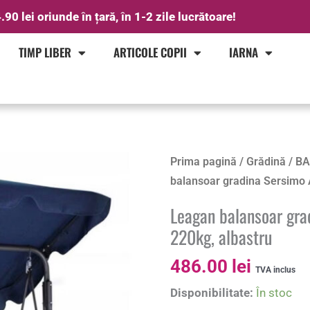
.90 lei oriunde în țară, în 1-2 zile lucrătoare!
TIMP LIBER
ARTICOLE COPII
IARNA
Cantitate
Prima pagină
/
Grădină
/
BA
Leagan
balansoar gradina Sersimo A
balansoar
Leagan balansoar grad
gradina
220kg, albastru
Sersimo
Alghero,
486.00
lei
TVA inclus
3
Disponibilitate:
În stoc
locuri,