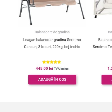
Balansoare de gradina
Ba
Leagan balansoar gradina Sersimo
Balanso
Cancun, 3 locuri, 220kg, bej inchis
Sersimo Ten
Evaluat la
445.00
lei
1,
TVA inclus
5.00
din 5
ADAUGĂ ÎN COȘ