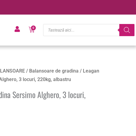
Products
Cart
0
search
LANSOARE
/
Balansoare de gradina
/ Leagan
lghero, 3 locuri, 220kg, albastru
ina Sersimo Alghero, 3 locuri,