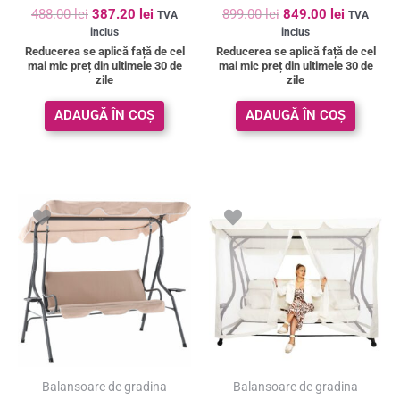
Evaluat la
Evaluat la
488.00
lei
387.20
lei
899.00
lei
849.00
lei
TVA
TVA
5.00
4.95
inclus
inclus
din 5
din 5
Reducerea se aplică față de cel
Reducerea se aplică față de cel
mai mic preț din ultimele 30 de
mai mic preț din ultimele 30 de
zile
zile
ADAUGĂ ÎN COȘ
ADAUGĂ ÎN COȘ
Balansoare de gradina
Balansoare de gradina