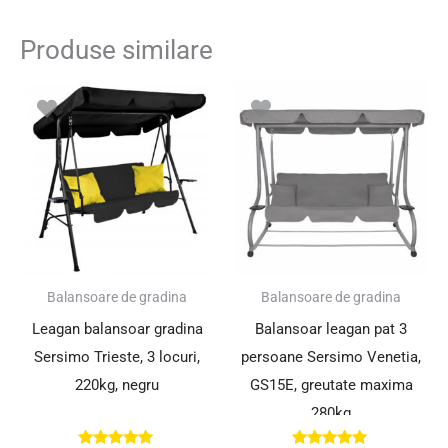
Produse similare
Prețul
Prețul
Prețul
Prețul
inițial
curent
inițial
curent
a
este:
a
este:
fost:
387.20 lei.
fost:
849.00 le
488.00 lei.
899.00 lei.
SUPER PREȚ!
SUPER PREȚ!
Balansoare de gradina
Balansoare de gradina
Leagan balansoar gradina
Balansoar leagan pat 3
Sersimo Trieste, 3 locuri,
persoane Sersimo Venetia,
220kg, negru
GS15E, greutate maxima
280kg