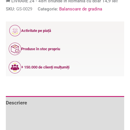
🚚 LIVRARE 24 - 48H oriunde în România cu doar 14,9 lei!
SKU:
GS-0029
Categorie:
Balansoare de gradina
12
Activitate pe piață
ANI
Produse în stoc propriu
+ 150.000 de clienți mulțumiți
Descriere
Informații suplimentare
Recenzii (0)