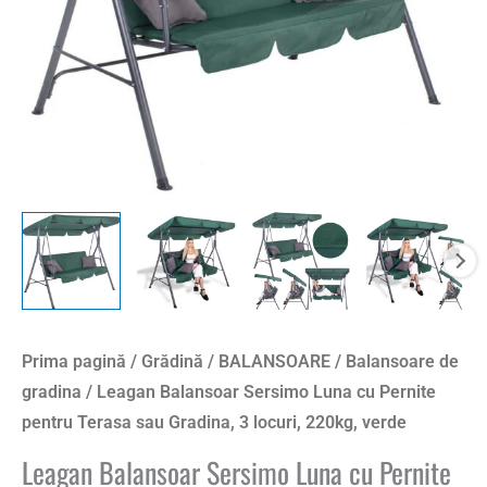
Terasa
sau
Gradina,
3
locuri,
220kg,
verde
Prima pagină
/
Grădină
/
BALANSOARE
/
Balansoare de
gradina
/ Leagan Balansoar Sersimo Luna cu Pernite
pentru Terasa sau Gradina, 3 locuri, 220kg, verde
Leagan Balansoar Sersimo Luna cu Pernite