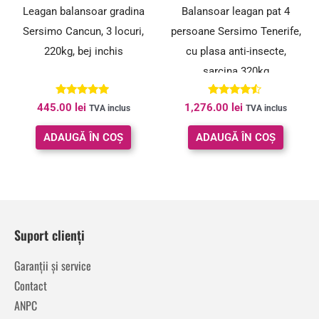
Leagan balansoar gradina
Balansoar leagan pat 4
Sersimo Cancun, 3 locuri,
persoane Sersimo Tenerife,
220kg, bej inchis
cu plasa anti-insecte,
sarcina 320kg
Evaluat la
Evaluat la
445.00
lei
1,276.00
lei
TVA inclus
TVA inclus
5.00
4.33
din 5
din 5
ADAUGĂ ÎN COȘ
ADAUGĂ ÎN COȘ
Suport clienți
Garanții și service
Contact
ANPC