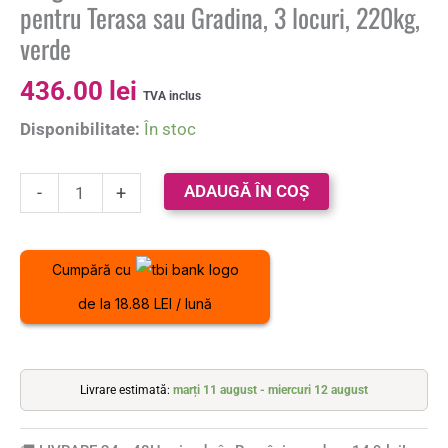
pentru Terasa sau Gradina, 3 locuri, 220kg,
verde
436.00
lei
TVA inclus
Disponibilitate:
În stoc
ADAUGĂ ÎN COȘ
-
+
Cumpără cu
de la 18.88 LEI / lună
Livrare estimată:
marți 11 august - miercuri 12 august