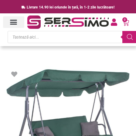
Skip
Livrare 14.90 lei oriunde în țară, în 1-2 zile lucrătoare!
to
0
content
Cart
Products
search
Cantitate
Leagan
Balansoar
Sersimo
Luna
cu
Pernite
pentru