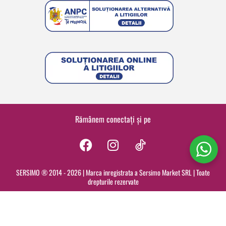
Rămânem conectați și pe
F
I
a
n
c
s
SERSIMO ® 2014 - 2026 | Marca inregistrata a Sersimo Market SRL | Toate
drepturile rezervate
e
t
b
a
o
g
o
r