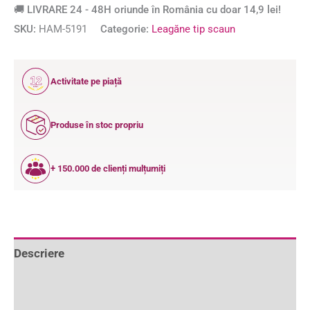
🚚 LIVRARE 24 - 48H oriunde în România cu doar 14,9 lei!
SKU:
HAM-5191
Categorie:
Leagăne tip scaun
12
Activitate pe piață
ANI
Produse în stoc propriu
+ 150.000 de clienți mulțumiți
Descriere
Informații suplimentare