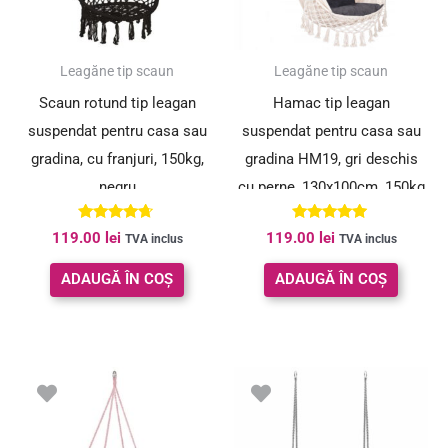
Leagăne tip scaun
Leagăne tip scaun
Scaun rotund tip leagan
Hamac tip leagan
suspendat pentru casa sau
suspendat pentru casa sau
gradina, cu franjuri, 150kg,
gradina HM19, gri deschis
negru
cu perne, 130x100cm, 150kg
Evaluat la
Evaluat la
119.00
lei
119.00
lei
TVA inclus
TVA inclus
4.56
5.00
din 5
din 5
ADAUGĂ ÎN COȘ
ADAUGĂ ÎN COȘ
Prețul
Prețul
inițial
curent
a
este:
fost:
89.00 lei.