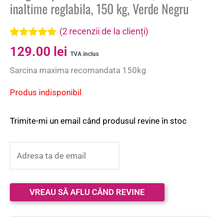
inaltime reglabila, 150 kg, Verde Negru
(
2
recenzii de la clienți)
Evaluat la
2
129.00
lei
5.00
din 5 pe
TVA inclus
baza a
Sarcina maxima recomandata 150kg
evaluări de
la clienți
Produs indisponibil
Trimite-mi un email când produsul revine în stoc