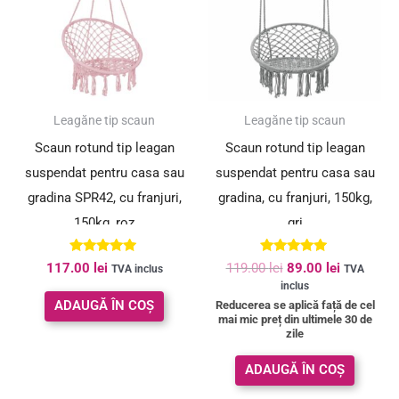
119.00 lei.
SUPER PREȚ!
Leagăne tip scaun
Leagăne tip scaun
Scaun rotund tip leagan
Scaun rotund tip leagan
suspendat pentru casa sau
suspendat pentru casa sau
gradina SPR42, cu franjuri,
gradina, cu franjuri, 150kg,
150kg, roz
gri
Evaluat la
Evaluat la
117.00
lei
119.00
lei
89.00
lei
TVA inclus
TVA
5.00
5.00
inclus
din 5
din 5
ADAUGĂ ÎN COȘ
Reducerea se aplică față de cel
mai mic preț din ultimele 30 de
zile
ADAUGĂ ÎN COȘ