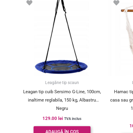
Leagăne tip scaun
Leagan tip cuib Sersimo G-Line, 100cm,
Hamac tip
inaltime reglabila, 150 kg, Albastru
casa sau g
Negru
1
129.00
lei
TVA inclus
1
ADAUGĂ ÎN COȘ