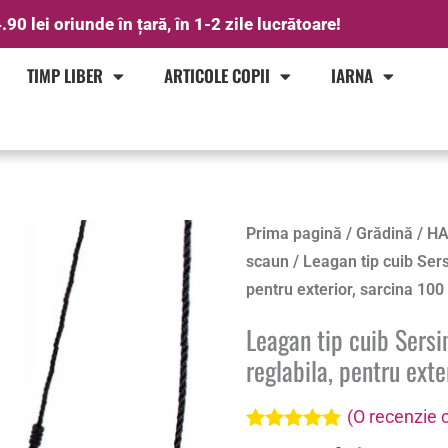
.90 lei oriunde în țară, în 1-2 zile lucrătoare!
TIMP LIBER
ARTICOLE COPII
IARNA
Prima pagină
/
Grădină
/
HA
scaun
/ Leagan tip cuib Ser
pentru exterior, sarcina 10
Leagan tip cuib Sers
reglabila, pentru ext
(O recenzie c
Evaluat la