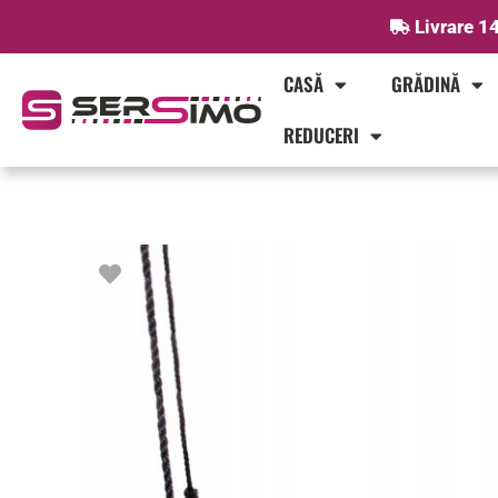
Skip
Livrare 14
to
content
CASĂ
GRĂDINĂ
REDUCERI