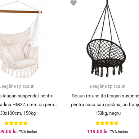
Leagăne tip scaun
Leagăne tip scaun
 leagan suspendat pentru
Scaun rotund tip leagan suspend
radina HM22, crem cu perne,
pentru casa sau gradina, cu franju
30x100cm, 150kg
150kg, negru
Evaluat la
Evaluat la
09.00
lei
119.00
lei
TVA inclus
TVA inclus
5.00
4.56
din 5
din 5