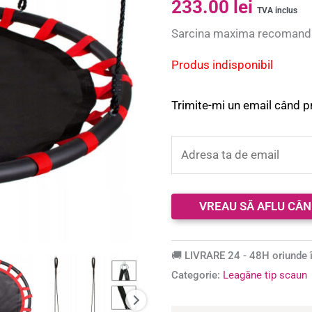
233.00
lei
5.00
din 5 pe
TVA inclus
baza unei
Sarcina maxima recomand
singure
evaluări
Produs indisponibil
Trimite-mi un email când p
🚚 LIVRARE 24 - 48H oriunde î
Categorie:
Leagăne tip scaun