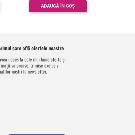
ADAUGĂ ÎN COȘ
 primul care află ofertele noastre
avea acces la cele mai bune oferte și
rmații valoroase, trimise exclusiv
aților noștri la newsletter.