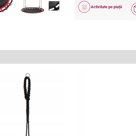
12
Activitate pe piață
ANI
(1)