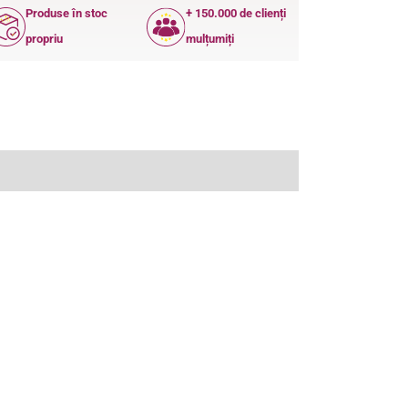
Produse în stoc
+ 150.000 de clienți
propriu
mulțumiți