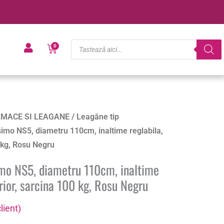
Products
Cart
0
search
MACE SI LEAGANE
/
Leagăne tip
simo NS5, diametru 110cm, inaltime reglabila,
0 kg, Rosu Negru
imo NS5, diametru 110cm, inaltime
erior, sarcina 100 kg, Rosu Negru
lient)