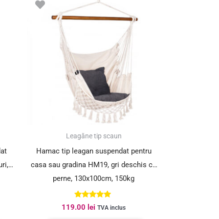
Leagăne tip scaun
at
Hamac tip leagan suspendat pentru
ri,
casa sau gradina HM19, gri deschis cu
perne, 130x100cm, 150kg
Evaluat la
119.00
lei
TVA inclus
5.00
din 5