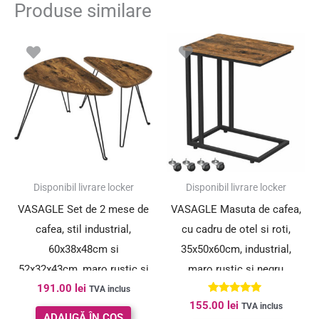
Produse similare
Disponibil livrare locker
Disponibil livrare locker
VASAGLE Set de 2 mese de
VASAGLE Masuta de cafea,
cafea, stil industrial,
cu cadru de otel si roti,
60x38x48cm si
35x50x60cm, industrial,
52x32x43cm, maro rustic si
maro rustic si negru
191.00
lei
negru
TVA inclus
Evaluat la
155.00
lei
TVA inclus
5.00
ADAUGĂ ÎN COȘ