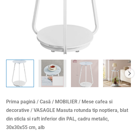
sticla
si
raft
inferior
din
PAL,
cadru
metalic,
30x30x55
cm,
alb
Prima pagină
/
Casă
/
MOBILIER
/
Mese cafea si
decorative
/ VASAGLE Masuta rotunda tip noptiera, blat
din sticla si raft inferior din PAL, cadru metalic,
30x30x55 cm, alb