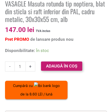
VASAGLE Masuta rotunda tip noptiera, blat
din sticla si raft inferior din PAL, cadru
metalic, 30x30x55 cm, alb
147.00
lei
TVA inclus
Pret PROMO
de lansare produs nou
Disponibilitate:
În stoc
ADAUGĂ ÎN COȘ
-
+
Cumpără cu
de la 8.60 LEI / lună