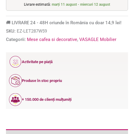
Livrare estimată:
marți 11 august - miercuri 12 august
🚚 LIVRARE 24 - 48H oriunde în România cu doar 14,9 lei!
SKU:
EZ-LET287W59
Categorii:
Mese cafea si decorative
,
VASAGLE Mobilier
12
Activitate pe piață
ANI
Produse în stoc propriu
+ 150.000 de clienți mulțumiți