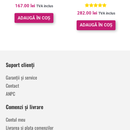
167.00
lei
TVA inclus
Evaluat la
282.00
lei
TVA inclus
5.00
ADAUGĂ ÎN COȘ
din 5
ADAUGĂ ÎN COȘ
Suport clienți
Garanții și service
Contact
ANPC
Comenzi și livrare
Contul meu
Livrarea și plata comenzilor