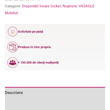
Categorii:
Disponibil livrare locker
,
Noptiere
,
VASAGLE
Mobilier
12
Activitate pe piață
ANI
Produse în stoc propriu
+ 150.000 de clienți mulțumiți
Descriere
Informații suplimentare