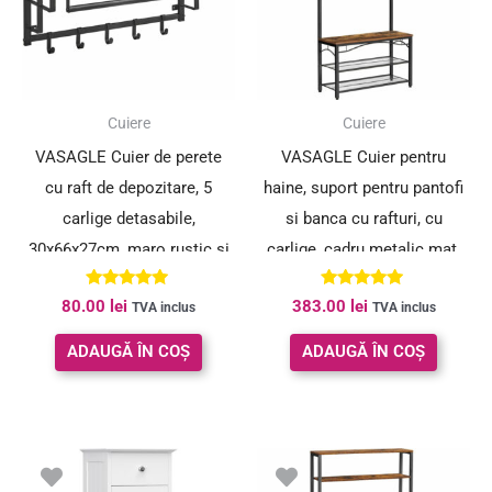
Cuiere
Cuiere
VASAGLE Cuier de perete
VASAGLE Cuier pentru
cu raft de depozitare, 5
haine, suport pentru pantofi
carlige detasabile,
si banca cu rafturi, cu
30x66x27cm, maro rustic si
carlige, cadru metalic mat,
negru
80x32x178cm
Evaluat la
Evaluat la
80.00
lei
383.00
lei
TVA inclus
TVA inclus
5.00
5.00
din 5
din 5
ADAUGĂ ÎN COȘ
ADAUGĂ ÎN COȘ