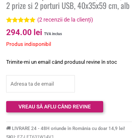
2 prize si 2 porturi USB, 40x35x59 cm, alb
(
2
recenzii de la clienți)
Evaluat la
2
294.00
lei
5.00
din 5 pe
TVA inclus
baza a
Produs indisponibil
evaluări de
la clienți
Trimite-mi un email când produsul revine în stoc
🚚 LIVRARE 24 - 48H oriunde în România cu doar 14,9 lei!
SKU:
EZ-LET631W14V1