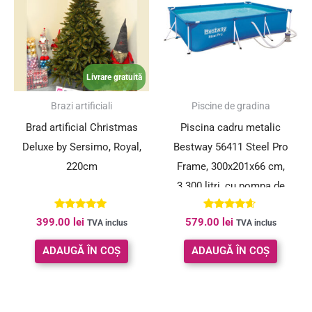
Livrare gratuită
Brazi artificiali
Piscine de gradina
Brad artificial Christmas
Piscina cadru metalic
Deluxe by Sersimo, Royal,
Bestway 56411 Steel Pro
220cm
Frame, 300x201x66 cm,
3.300 litri, cu pompa de
filtrare
Evaluat la
Evaluat la
399.00
lei
579.00
lei
TVA inclus
TVA inclus
4.98
4.50
din 5
din 5
ADAUGĂ ÎN COȘ
ADAUGĂ ÎN COȘ