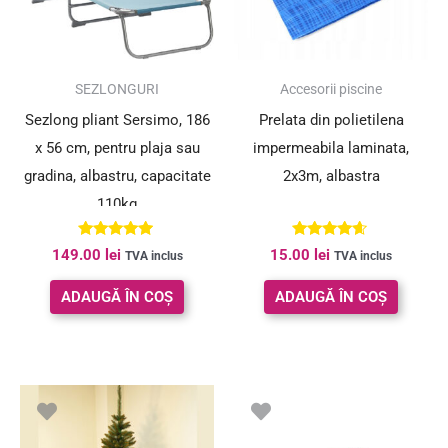
SEZLONGURI
Accesorii piscine
Sezlong pliant Sersimo, 186
Prelata din polietilena
x 56 cm, pentru plaja sau
impermeabila laminata,
gradina, albastru, capacitate
2x3m, albastra
110kg
Evaluat la
Evaluat la
149.00
lei
15.00
lei
TVA inclus
TVA inclus
4.80
4.50
din 5
din 5
ADAUGĂ ÎN COȘ
ADAUGĂ ÎN COȘ