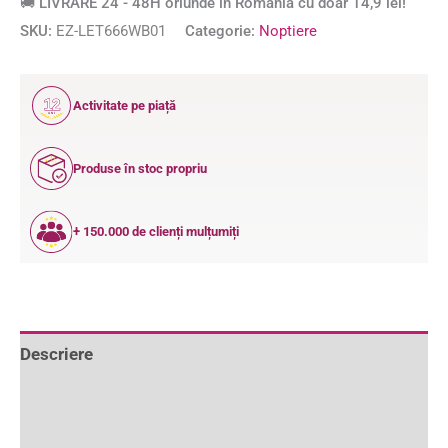
🚚 LIVRARE 24 - 48H oriunde în România cu doar 14,9 lei!
SKU:
EZ-LET666WB01
Categorie:
Noptiere
12
Activitate pe piață
ANI
Produse în stoc propriu
+ 150.000 de clienți mulțumiți
Descriere
Informații suplimentare
Recenzii (0)