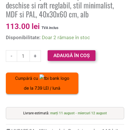
deschise si raft reglabil, stil minimalist,
MDF si PAL, 40x30x60 cm, alb
113.00
lei
TVA inclus
Disponibilitate:
Doar 2 rămase în stoc
ADAUGĂ ÎN COȘ
-
+
Cumpără cu
de la 7.39 LEI / lună
Livrare estimată:
marți 11 august - miercuri 12 august