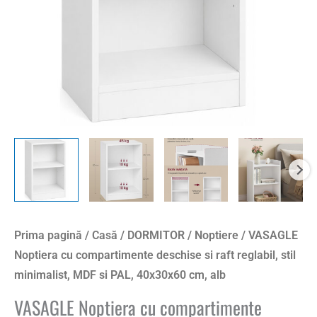
reglabil,
stil
minimalist,
MDF
si
PAL,
40x30x60
cm,
alb
Prima pagină
/
Casă
/
DORMITOR
/
Noptiere
/ VASAGLE
Noptiera cu compartimente deschise si raft reglabil, stil
minimalist, MDF si PAL, 40x30x60 cm, alb
VASAGLE Noptiera cu compartimente