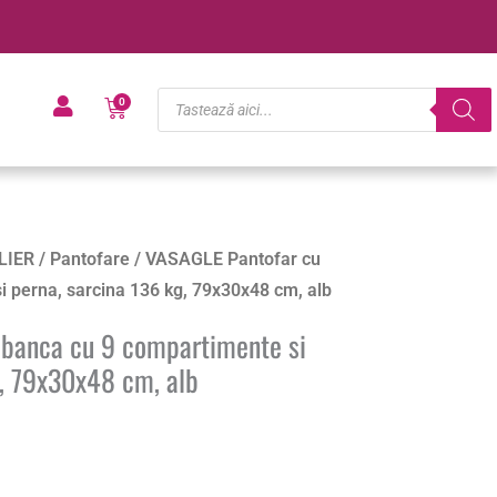
Products
Cart
0
search
LIER
/
Pantofare
/ VASAGLE Pantofar cu
 perna, sarcina 136 kg, 79x30x48 cm, alb
 banca cu 9 compartimente si
g, 79x30x48 cm, alb