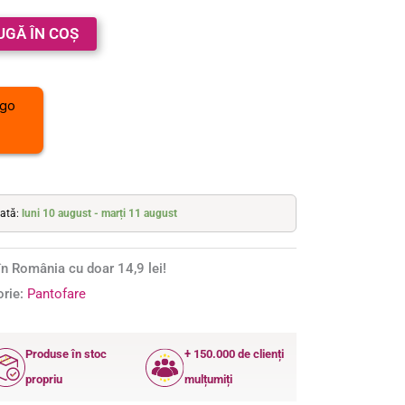
UGĂ ÎN COȘ
mată:
luni 10 august - marți 11 august
n România cu doar 14,9 lei!
orie:
Pantofare
Produse în stoc
+ 150.000 de clienți
propriu
mulțumiți