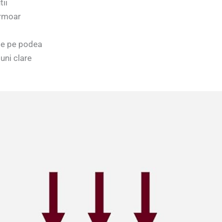
tii
ermoar
ile pe podea
uni clare