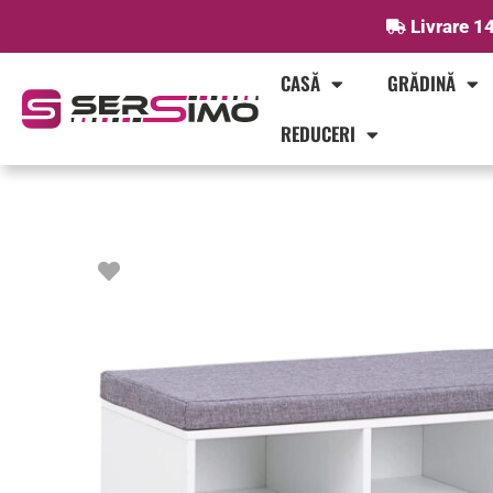
Skip
Livrare 14
to
content
CASĂ
GRĂDINĂ
REDUCERI