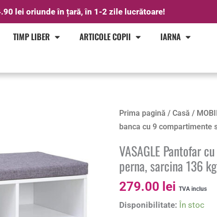
.90 lei oriunde în țară, în 1-2 zile lucrătoare!
TIMP LIBER
ARTICOLE COPII
IARNA
Cantitate
Prima pagină
/
Casă
/
MOBI
VASAGLE
banca cu 9 compartimente si
Pantofar
VASAGLE Pantofar cu
cu
perna, sarcina 136 k
banca
cu
279.00
lei
TVA inclus
9
Disponibilitate:
În stoc
compartimente