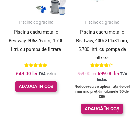
SUPER PREȚ!
Piscine de gradina
Piscine de gradina
Piscina cadru metalic
Piscina cadru metalic
Bestway, 305×76 cm, 4.700
Bestway, 400x211x81 cm,
litri, cu pompa de filtrare
5.700 litri, cu pompa de
filtrare
Evaluat la
Evaluat la
649.00
lei
759.00
lei
699.00
lei
TVA inclus
TVA
4.80
4.00
inclus
din 5
din 5
ADAUGĂ ÎN COȘ
Reducerea se aplică față de cel
mai mic preț din ultimele 30 de
zile
ADAUGĂ ÎN COȘ