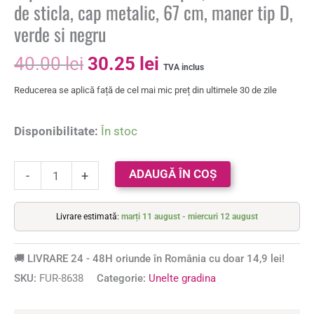
de sticla, cap metalic, 67 cm, maner tip D,
verde si negru
40.00
lei
30.25
lei
TVA inclus
Reducerea se aplică față de cel mai mic preț din ultimele 30 de zile
Disponibilitate:
În stoc
ADAUGĂ ÎN COȘ
-
+
Livrare estimată:
marți 11 august - miercuri 12 august
🚚 LIVRARE 24 - 48H oriunde în România cu doar 14,9 lei!
SKU:
FUR-8638
Categorie:
Unelte gradina