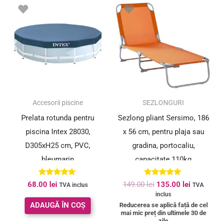
Prețul
Prețul
inițial
curent
a
este:
fost:
135.00 le
149.00 lei.
SUPER PREȚ!
Accesorii piscine
SEZLONGURI
Prelata rotunda pentru
Sezlong pliant Sersimo, 186
piscina Intex 28030,
x 56 cm, pentru plaja sau
D305xH25 cm, PVC,
gradina, portocaliu,
bleumarin
capacitate 110kg
Evaluat la
Evaluat la
68.00
lei
149.00
lei
135.00
lei
TVA inclus
TVA
5.00
4.91
inclus
din 5
din 5
ADAUGĂ ÎN COȘ
Reducerea se aplică față de cel
mai mic preț din ultimele 30 de
zile