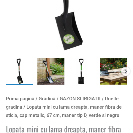
de
sticla,
cap
metalic,
67
cm,
maner
tip
D,
verde
si
negru
Prima pagină
/
Grădină
/
GAZON SI IRIGATII
/
Unelte
gradina
/ Lopata mini cu lama dreapta, maner fibra de
sticla, cap metalic, 67 cm, maner tip D, verde si negru
Lopata mini cu lama dreapta, maner fibra