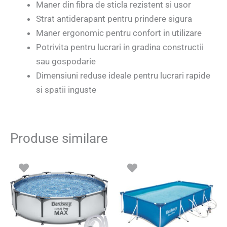
Maner din fibra de sticla rezistent si usor
Strat antiderapant pentru prindere sigura
Maner ergonomic pentru confort in utilizare
Potrivita pentru lucrari in gradina constructii
sau gospodarie
Dimensiuni reduse ideale pentru lucrari rapide
si spatii inguste
Produse similare
Prețul
Prețul
inițial
curent
a
este:
fost:
699.00 le
759.00 lei.