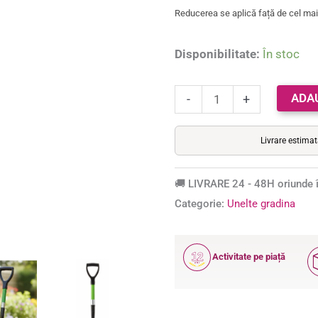
de
Reducerea se aplică față de cel mai 
sticla,
cap
Disponibilitate:
În stoc
metalic,
68
ADA
-
+
cm,
maner
Livrare estima
tip
D,
🚚 LIVRARE 24 - 48H oriunde î
verde
Categorie:
Unelte gradina
si
negru
12
Activitate pe piață
ANI