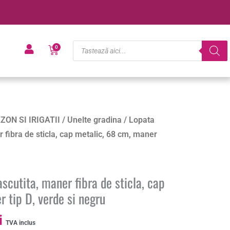
Products
Cart
0
search
Prețul
ZON SI IRIGATII
/
Unelte gradina
/ Lopata
curent
 fibra de sticla, cap metalic, 68 cm, maner
este:
26.62 lei.
i.
scutita, maner fibra de sticla, cap
 tip D, verde si negru
i
TVA inclus