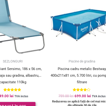
a
este:
fost:
699.00 le
759.00 lei.
SUPER PREȚ!
SEZLONGURI
Piscine de gradina
iant Sersimo, 186 x 56 cm,
Piscina cadru metalic Bestway
aja sau gradina, albastru,
400x211x81 cm, 5.700 litri, cu pom
capacitate 110kg
filtrare
Evaluat la
Evaluat la
49.00
lei
759.00
lei
699.00
lei
TVA inclus
TVA inclus
4.80
4.00
Reducerea se aplică față de cel mai mic
din 5
din 5
din ultimele 30 de zile