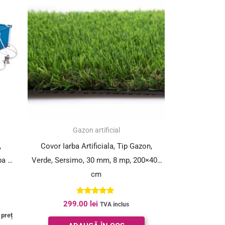
i.
Gazon artificial
,
Covor Iarba Artificiala, Tip Gazon,
pa de
Verde, Sersimo, 30 mm, 8 mp, 200×400
cm
Evaluat la
299.00
lei
TVA inclus
5.00
 preț
din 5