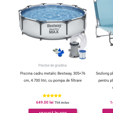
Piscine de gradina
Piscina cadru metalic Bestway, 305×76
Sezlong pl
cm, 4.700 litri, cu pompa de filtrare
pentru pl
Evaluat la
649.00
lei
1
TVA inclus
4.80
din 5