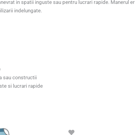
nevrat in spatii inguste sau pentru lucrari rapide. Manerul 
ilizarii indelungate.
e
ra sau constructii
te si lucrari rapide
Prețul
Prețul
inițial
curent