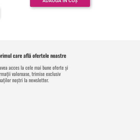
ADAUGĂ ÎN COȘ
 primul care află ofertele noastre
avea acces la cele mai bune oferte și
rmații valoroase, trimise exclusiv
aților noștri la newsletter.